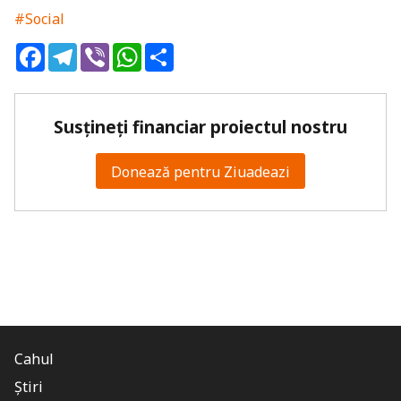
#Social
Facebook
Telegram
Viber
WhatsApp
Share
Susțineți financiar proiectul nostru
Donează pentru Ziuadeazi
Cahul
Știri