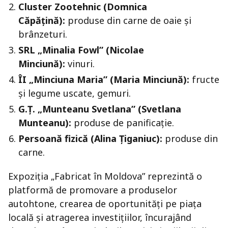
Cluster Zootehnic (Domnica
Căpățină):
produse din carne de oaie și
brânzeturi.
SRL „Minalia Fowl” (Nicolae
Minciună):
vinuri.
ÎI „Minciuna Maria” (Maria Minciună):
fructe
și legume uscate, gemuri.
G.Ț. „Munteanu Svetlana” (Svetlana
Munteanu):
produse de panificație.
Persoană fizică (Alina Țiganiuc):
produse din
carne.
Expoziția „Fabricat în Moldova” reprezintă o
platformă de promovare a produselor
autohtone, crearea de oportunități pe piața
locală și atragerea investițiilor, încurajând