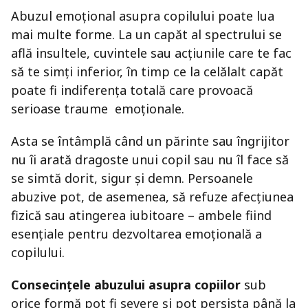
Abuzul emoțional asupra copilului poate lua
mai multe forme. La un capăt al spectrului se
află insultele, cuvintele sau acțiunile care te fac
să te simți inferior, în timp ce la celălalt capăt
poate fi indiferența totală care provoacă
serioase traume emoționale.
Asta se întâmplă când un părinte sau îngrijitor
nu îi arată dragoste unui copil sau nu îl face să
se simtă dorit, sigur și demn. Persoanele
abuzive pot, de asemenea, să refuze afecțiunea
fizică sau atingerea iubitoare – ambele fiind
esențiale pentru dezvoltarea emoțională a
copilului.
Consecințele abuzului asupra copiilor
sub
orice formă pot fi severe și pot persista până la