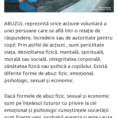
ABUZUL reprezintă orice acţiune voluntară a
unei persoane care se află într-o relaţie de
răspundere, încredere sau de autoritate pentru
copil. Prin astfel de acțiuni , sunt periclitate
viaţa, dezvoltarea fizică, mentală, spirituală,
morală sau socială, integritatea corporală,
sănătatea fizică sau psihică a copilului. Există
diferite forme de abuz: fizic, emoţional,
psihologic, sexual şi economic.
Dacă formele de abuz fizic, sexual și economic
sunt pe înțelesul tuturor cu privire la cel
emoțional și psihologic cunoștințele societății
sunt foarte vagi, probabil aceasta și este cauza