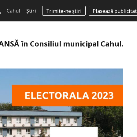
Cahul
Știri
Trimite-ne știri
Plasează publicita
ȘANSĂ în Consiliul municipal Cahul.