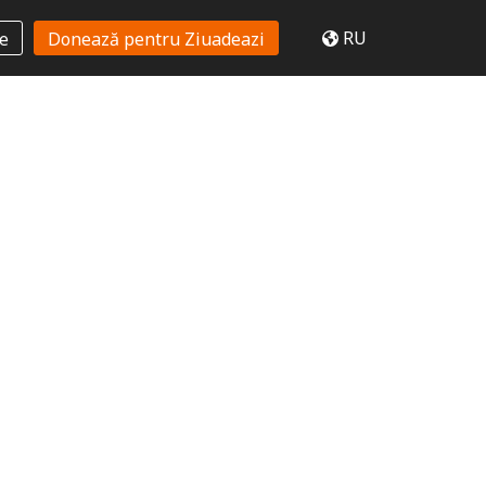
RU
te
Donează pentru Ziuadeazi