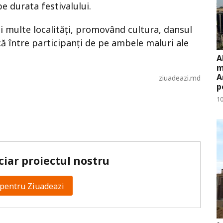
e durata festivalului.
 multe localități, promovând cultura, dansul
că între participanți de pe ambele maluri ale
A
m
A
ziuadeazi.md
p
10
ciar proiectul nostru
pentru Ziuadeazi