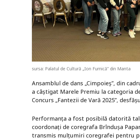
sursa: Palatul de Cultură „Ion Furnică” din Manta
Ansamblul de dans „Cimpoieș”, din cadru
a câștigat Marele Premiu la categoria de 
Concurs „Fantezii de Vară 2025”, desfășu
Performanța a fost posibilă datorită tale
coordonați de coregrafa Brîndușa Papana
transmis mulțumiri coregrafei pentru pr