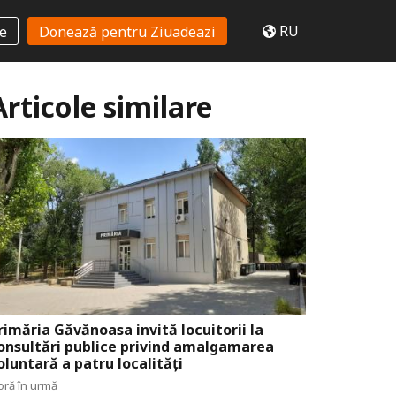
RU
te
Donează pentru Ziuadeazi
Articole similare
rimăria Găvănoasa invită locuitorii la
onsultări publice privind amalgamarea
oluntară a patru localități
oră în urmă