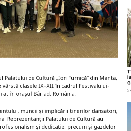
T
l
l Palatului de Cultură „Ion Furnică” din Manta,
G
vârstă clasele IX–XII în cadrul Festivalului-
5 
rat în orașul Bârlad, România.
ntului, muncii și implicării tinerilor dansatori,
. Reprezentanții Palatului de Cultură au
ofesionalism și dedicație, precum și gazdelor