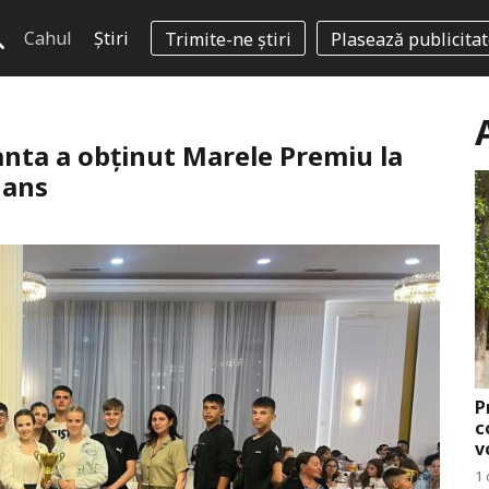
Cahul
Știri
Trimite-ne știri
Plasează publicita
nta a obținut Marele Premiu la
dans
P
c
v
1 