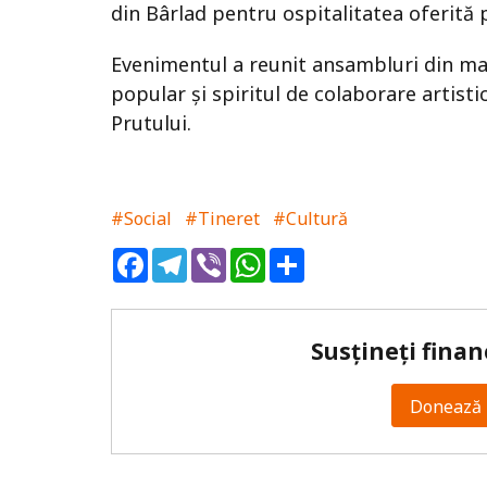
din Bârlad pentru ospitalitatea oferită p
Evenimentul a reunit ansambluri din mai
popular și spiritul de colaborare artisti
Prutului.
#Social
#Tineret
#Cultură
Facebook
Telegram
Viber
WhatsApp
Share
Susțineți finan
Donează 