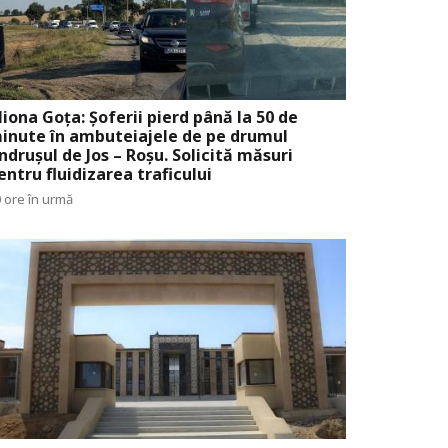
liona Goța: Șoferii pierd până la 50 de
inute în ambuteiajele de pe drumul
ndrușul de Jos – Roșu. Solicită măsuri
entru fluidizarea traficului
 ore în urmă