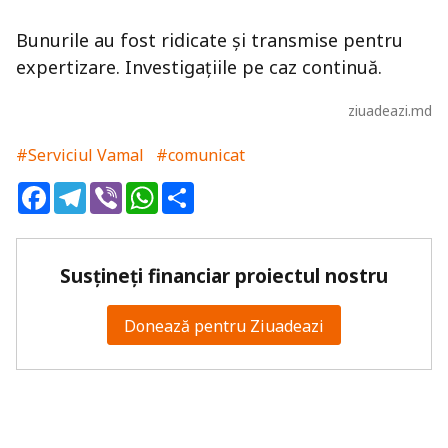
Bunurile au fost ridicate și transmise pentru
expertizare. Investigațiile pe caz continuă.
ziuadeazi.md
#Serviciul Vamal
#comunicat
Facebook
Telegram
Viber
WhatsApp
Share
Susțineți financiar proiectul nostru
Donează pentru Ziuadeazi