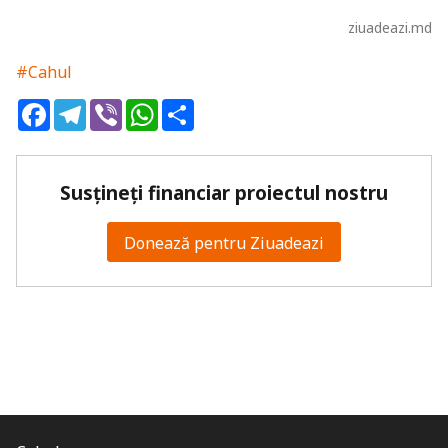
ziuadeazi.md
#Cahul
Facebook
Telegram
Viber
WhatsApp
Share
Susțineți financiar proiectul nostru
Donează pentru Ziuadeazi