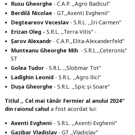
Rusu Gheorghe
- C.A.P. ,,Agro Badicul''
Berdilă Nicolae
- GT,,Axenti Evghenii"
Degteareov Veceslav
- S.R.L. ,,Iri-Carmen''
Erizan Oleg -
S.R.L. ,,Terra-Vitis" -
Șarov Alexandr
- C.A.P.,,Elita-Alexanderfeld"
Munteanu Gheorghe Mih
. - S.R.L.,,Ceteronis"
ST
Golea Tudor
- S.R.L. ,,Slobmar Tot"
Ladîghin Leonid
- S.R.L. ,,Agro llici''
Dușa Gheorghe
- S.R.L. ,,Spic și Soare"
Titlul ,, Cel mai tânăr Fermier al anului 2024''
din raionul cahul
a fost acordat lui:
Axenti Evgheni
i - S.R.L. ,,Axenti Evghenii"
Gazibar Vladislav
- GȚ ,,Vladislav"