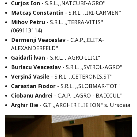
Curjos Ion
- S.R.L.,,NATCUBI-AGRO''
Matcaș Constantin
- S.R.L. ,,IRI-CARMEN''
Mihov Petru
- S.R.L. ,,TERRA-VITIS''
(069113114)
Dermenji Veaceslav
- C.A.P.,,ELITA-
ALEXANDERFELD''
Gaidarlî lvan -
S.R.L. ,,AGRO-ILICI"
Burlacu Veaceslav
- S.R.L. ,,SVIROL-AGRO''
Verșină Vasile
- S.R.L. ,,CETERONIS.ST''
Carastan Fiodor
- S.R.L. ,,SLOBMAR-TOT"
Ciobanu Andrei
- C.A.P. ,,AGRO - BADICUL"
Arghir Ilie
- G.T.,,ARGHIR ILIE ION" s. Ursoaia