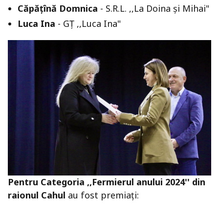
Căpățînă Domnica
- S.R.L. ,,La Doina și Mihai"
Luca Ina
- GȚ ,,Luca Ina"
Pentru Categoria ,,Fermierul anului 2024'' din
raionul Cahul
au fost premiați: