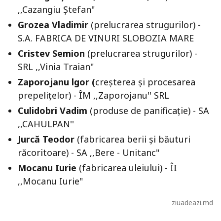
,,Cazangiu Ștefan"
Grozea Vladimir
(prelucrarea strugurilor) -
S.A. FABRICA DE VINURI SLOBOZIA MARE
Cristev Semion
(prelucrarea strugurilor) -
SRL ,,Vinia Traian"
Zaporojanu lgor (
creșterea și procesarea
prepelițelor) - ÎM ,,Zaporojanu'' SRL
Culidobri Vadim
(produse de panificație) - SA
,,CAHULPAN''
Jurcă Teodor
(fabricarea berii și băuturi
răcoritoare) - SA ,,Bere - Unitanc"
Mocanu Iurie
(fabricarea uleiului) - ÎI
,,Mocanu Iurie"
ziuadeazi.md