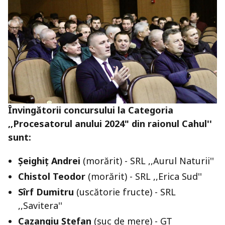
Învingătorii concursului la Categoria
,,Procesatorul anului 2024" din raionul Cahul''
sunt:
Șeighiț Andrei
(morărit) - SRL ,,Aurul Naturii''
Chistol Teodor
(morărit) - SRL ,,Erica Sud''
Sîrf Dumitru
(uscătorie fructe) - SRL
,,Savitera''
Cazangiu Ștefan
(suc de mere) - GȚ