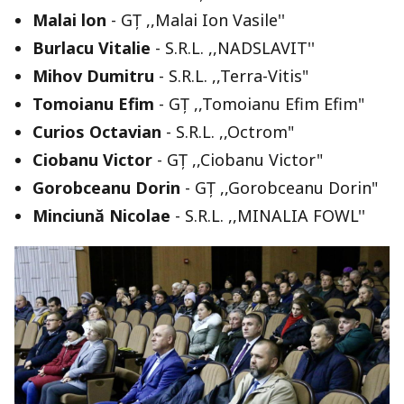
Malai lon
- GȚ ,,Malai Ion Vasile''
Burlacu Vitalie
- S.R.L. ,,NADSLAVIT''
Mihov Dumitru
- S.R.L. ,,Terra-Vitis"
Tomoianu Efim
- GȚ ,,Tomoianu Efim Efim"
Curios Octavian
- S.R.L. ,,Octrom"
Ciobanu Victor
- GȚ ,,Ciobanu Victor"
Gorobceanu Dorin
- GȚ ,,Gorobceanu Dorin"
Minciună Nicolae
- S.R.L. ,,MINALIA FOWL''