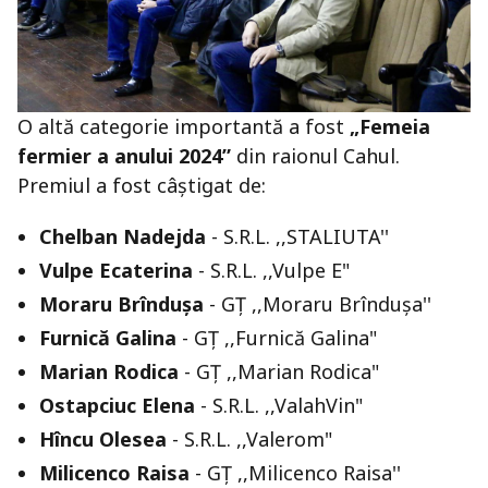
O altă categorie importantă a fost
„Femeia
fermier a anului 2024”
din raionul Cahul.
Premiul a fost câștigat de:
Chelban Nadejda
- S.R.L. ,,STALIUTA''
Vulpe Ecaterina
- S.R.L. ,,Vulpe E"
Moraru Brîndușa
- GȚ ,,Moraru Brîndușa''
Furnică Galina
- GȚ ,,Furnică Galina"
Marian Rodica
- GȚ ,,Marian Rodica"
Ostapciuc Elena
- S.R.L. ,,ValahVin"
Hîncu Olesea
- S.R.L. ,,Valerom"
Milicenco Raisa
- GȚ ,,Milicenco Raisa''