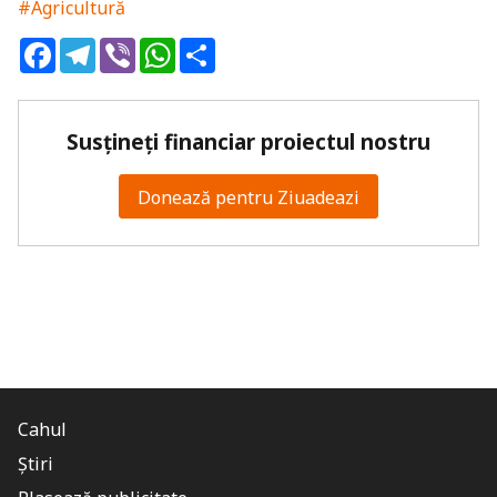
#Agricultură
Facebook
Telegram
Viber
WhatsApp
Share
Susțineți financiar proiectul nostru
Donează pentru Ziuadeazi
Cahul
Știri