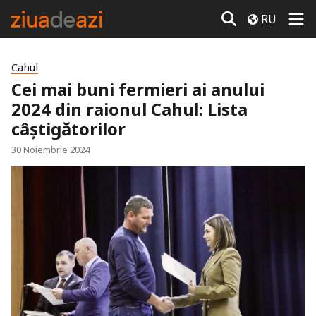
RU
Cahul
Cei mai buni fermieri ai anului
2024 din raionul Cahul: Lista
câștigătorilor
30 Noiembrie 2024