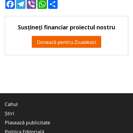
Facebook
Telegram
Viber
WhatsApp
Share
Susțineți financiar proiectul nostru
Donează pentru Ziuadeazi
Cahul
Știri
Plasează publicitate
Politica Editorială