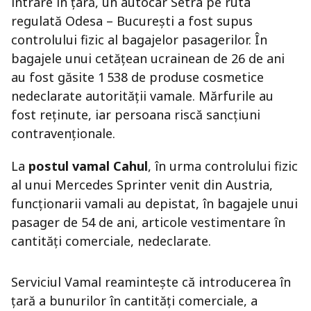
intrare în țară, un autocar Setra pe ruta
regulată Odesa – București a fost supus
controlului fizic al bagajelor pasagerilor. În
bagajele unui cetățean ucrainean de 26 de ani
au fost găsite 1 538 de produse cosmetice
nedeclarate autorității vamale. Mărfurile au
fost reținute, iar persoana riscă sancțiuni
contravenționale.
La
postul vamal Cahul
, în urma controlului fizic
al unui Mercedes Sprinter venit din Austria,
funcționarii vamali au depistat, în bagajele unui
pasager de 54 de ani, articole vestimentare în
cantități comerciale, nedeclarate.
Serviciul Vamal reamintește că introducerea în
țară a bunurilor în cantități comerciale, a