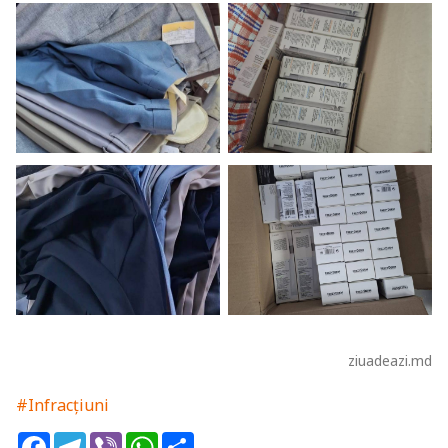
ziuadeazi.md
#Infracțiuni
Facebook
Telegram
Viber
WhatsApp
Share