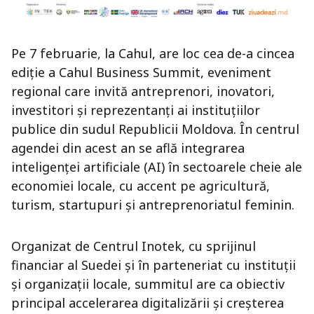
Pe 7 februarie, la Cahul, are loc cea de-a cincea
ediție a Cahul Business Summit, eveniment
regional care invită antreprenori, inovatori,
investitori și reprezentanți ai instituțiilor
publice din sudul Republicii Moldova. În centrul
agendei din acest an se află integrarea
inteligenței artificiale (AI) în sectoarele cheie ale
economiei locale, cu accent pe agricultură,
turism, startupuri și antreprenoriatul feminin.
Organizat de Centrul Inotek, cu sprijinul
financiar al Suedei și în parteneriat cu instituții
și organizații locale, summitul are ca obiectiv
principal accelerarea digitalizării și creșterea