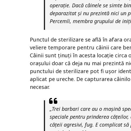
operație. Dacă câinele se simte bine
deparazitat și nu prezintă nici un 
Percemli, membra grupului de iniț
Punctul de sterilizare se află în afara o
veliere temporare pentru câinii care bene
Câinii sunt ținuți în acesta locație circa
orașului doar că deja nu mai prezintă nic
punctului de sterilizare pot fi ușor iden
aplicat pe ureche. De capturarea câinil
necesar.
„Trei barbari care au o mașină spe
speciale pentru prinderea cățeilor,
cățeii agresivi, fug. E complicat să 