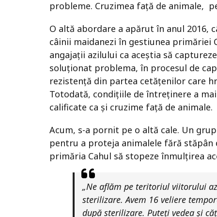
probleme. Cruzimea față de animale, pe
O altă abordare a apărut în anul 2016, c
câinii maidanezi în gestiunea primăriei 
angajații azilului ca aceștia să captureze 
soluționat problema, în procesul de capt
rezistență din partea cetățenilor care hră
Totodată, condițiile de întreținere a mai
calificate ca și cruzime față de animale.
Acum, s-a pornit pe o altă cale. Un gru
pentru a proteja animalele fără stăpân 
primăria Cahul să stopeze înmulțirea ace
„Ne aflăm pe teritoriul viitorului 
sterilizare. Avem 16 veliere tempora
după sterilizare. Puteți vedea și că