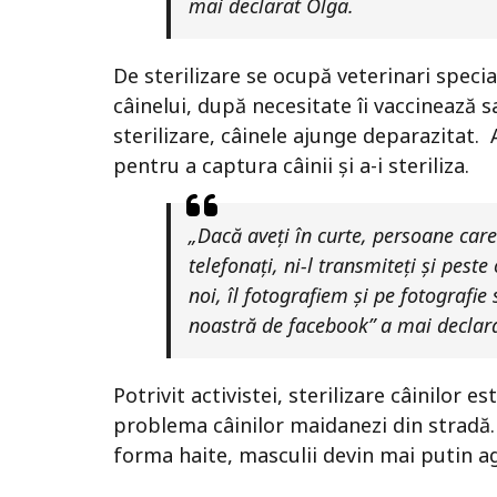
mai declarat Olga.
De sterilizare se ocupă veterinari specia
câinelui, după necesitate îi vaccinează 
sterilizare, câinele ajunge deparazitat. 
pentru a captura câinii și a-i steriliza.
„Dacă aveți în curte, persoane care 
telefonați, ni-l transmiteți și pes
noi, îl fotografiem și pe fotografi
noastră de facebook” a mai declar
Potrivit activistei, sterilizare câinilor
problema câinilor maidanezi din stradă. 
forma haite, masculii devin mai putin ag