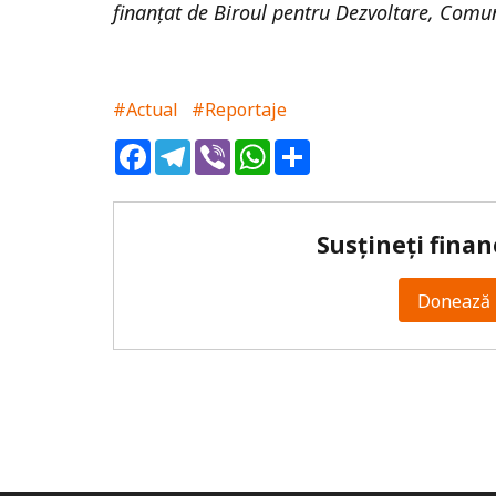
finanțat de Biroul pentru Dezvoltare, Comun
#Actual
#Reportaje
Facebook
Telegram
Viber
WhatsApp
Share
Susțineți finan
Donează 