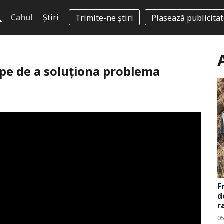
Cahul
Știri
Trimite-ne știri
Plasează publicita
ape de a soluționa problema
F
d
r
0