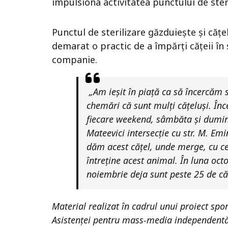
impulsiona activitatea punctului de ster
Punctul de sterilizare găzduiește și cățele
demarat o practic de a împărți cățeii în
companie.
„Am ieșit în piață ca să încercăm 
chemări că sunt mulți cățeluși. În
fiecare weekend, sâmbăta și duminic
Mateevici intersecție cu str. M. Em
dăm acest cățel, unde merge, cu ce 
întreține acest animal. În luna octo
noiembrie deja sunt peste 25 de că
Material realizat în cadrul unui proiect sp
Asistenței pentru mass-media independentă d