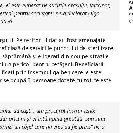
s
, el este eliberat pe străzile orașului, vaccinat,
A
pericol pentru societate” ne-a declarat Olga
c
iativă.
0
rașului. Pe teritoriul dat au fost amenajate
ficiază de serviciile punctului de sterilizare.
 o săptămână și eliberați din nou pe străzile
i un pericol pentru cetățeni. Beneficiarii
tificați prin însemnul galben care le este
or se ocupă 3 persoane dotate cu tot ce este
cială, au cuști , am procurat instrumente
 dar oricum și ei întâmpină greutăți, sau sunt
prinzi un cățel care nu vrea sa fie prins” ne-a