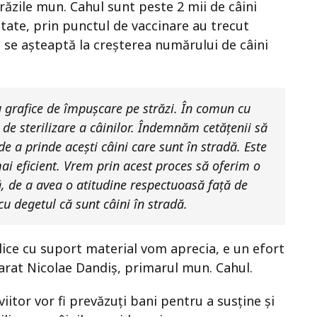
trăzile mun. Cahul sunt peste 2 mii de câini
vitate, prin punctul de vaccinare au trecut
at se așteaptă la creșterea numărului de câini
u grafice de împușcare pe străzi. În comun cu
 de sterilizare a câinilor. Îndemnăm cetățenii să
de a prinde acești câini care sunt în stradă. Este
ai eficient. Vrem prin acest proces să oferim o
ă, de a avea o atitudine respectuoasă față de
u degetul că sunt câini în stradă.
lice cu suport material vom aprecia, e un efort
larat Nicolae Dandiș, primarul mun. Cahul.
viitor vor fi prevăzuți bani pentru a susține și