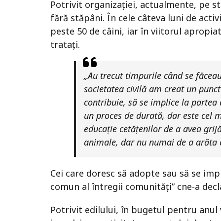
Potrivit organizației, actualmente, pe s
fără stăpâni. În cele câteva luni de acti
peste 50 de câini, iar în viitorul apropi
tratați.
„Au trecut timpurile când se făcea
societatea civilă am creat un punct
contribuie, să se implice la partea 
un proces de durată, dar este cel m
educație cetățenilor de a avea grij
animale, dar nu numai de a arăta c
Cei care doresc să adopte sau să se imp
comun al întregii comunități” cne-a dec
Potrivit edilului, în bugetul pentru anul 