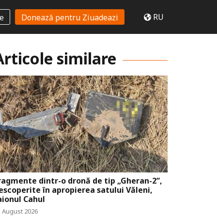
RU
te
Donează pentru Ziuadeazi
Articole similare
ragmente dintr-o dronă de tip „Gheran-2”,
escoperite în apropierea satului Văleni,
aionul Cahul
5 August 2026