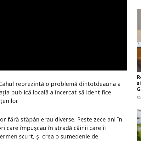
R
s
i Cahul reprezintă o problemă dintotdeauna a
G
ția publică locală a încercat să identifice
0
țenilor.
lor fără stăpân erau diverse. Peste zece ani în
 care împușcau în stradă câinii care îi
termen scurt, și crea o sumedenie de