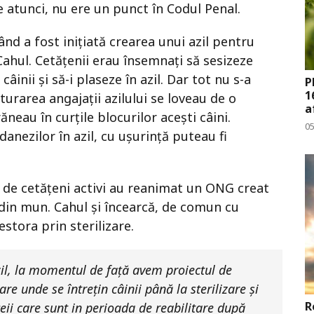
 atunci, nu ere un punct în Codul Penal.
ând a fost inițiată crearea unui azil pentru
Cahul. Cetățenii erau însemnați să sesizeze
câinii și să-i plaseze în azil. Dar tot nu s-a
P
1
urarea angajații azilului se loveau de o
a
neau în curțile blocurilor acești câini.
0
danezilor în azil, cu ușurință puteau fi
p de cetățeni activi au reanimat un ONG creat
din mun. Cahul și încearcă, de comun cu
stora prin sterilizare.
azil, la momentul de față avem proiectul de
re unde se întrețin câinii până la sterilizare și
R
țeii care sunt in perioada de reabilitare după