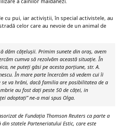
ilizare a câinilor maidanezi.
 cu pui, iar activiștii, în special activistele, au
 stradă celor care au nevoie de un animal de
să dăm cățelușii. Primim sunete din oraș, avem
cercăm cumva să rezolvăm această situație. În
a, ne puteți găsi pe acesta porțiune, str. A.
inescu. În mare parte încercăm să vedem cui îi
se va hrăni, dacă familia are posibilitatea de a
mbrie au fost dați peste 50 de căței, in
ței adoptați” ne-a mai spus Olga.
onsorizat de Fundația Thomson Reuters ca parte a
in statele Parteneriatului Estic, care este