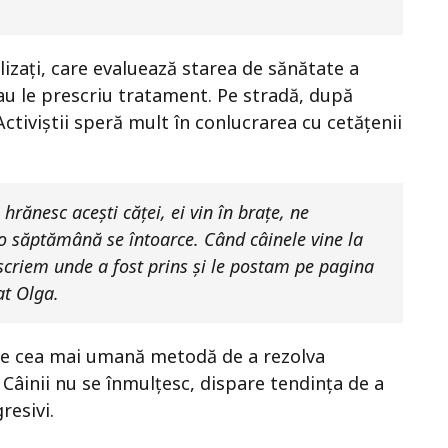
lizați, care evaluează starea de sănătate a
sau le prescriu tratament. Pe stradă, după
Activiștii speră mult în conlucrarea cu cetățenii
hrănesc acești căței, ei vin în brațe, ne
te o săptămână se întoarce. Când câinele vine la
e scriem unde a fost prins și le postam pe pagina
at Olga.
 este cea mai umană metodă de a rezolva
Câinii nu se înmulțesc, dispare tendința de a
resivi.