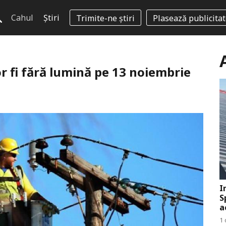
Cahul
Știri
Trimite-ne știri
Plasează publicita
or fi fără lumină pe 13 noiembrie
I
S
a
1 