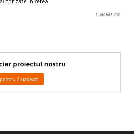
eautorizate în rețea.
ziuadeazi.md
ciar proiectul nostru
pentru Ziuadeazi