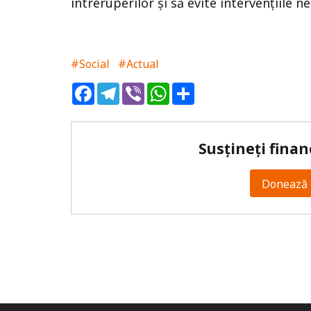
întreruperilor și să evite intervențiile n
#Social
#Actual
Facebook
Telegram
Viber
WhatsApp
Share
Susțineți finan
Donează 