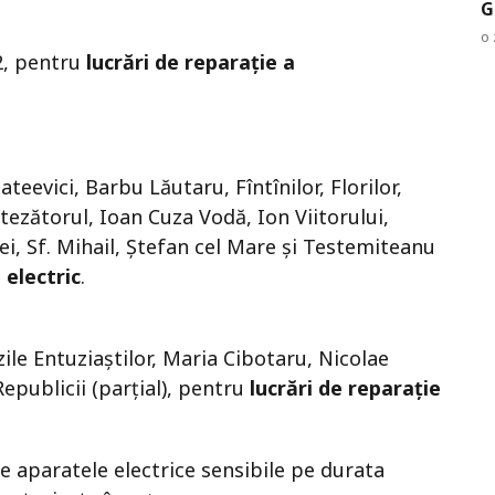
G
o 
/2, pentru
lucrări de reparație a
ateevici, Barbu Lăutaru, Fîntînilor, Florilor,
ezătorul, Ioan Cuza Vodă, Ion Viitorului,
iei, Sf. Mihail, Ştefan cel Mare și Testemiteanu
 electric
.
zile Entuziaștilor, Maria Cibotaru, Nicolae
Republicii (parțial), pentru
lucrări de reparație
e aparatele electrice sensibile pe durata