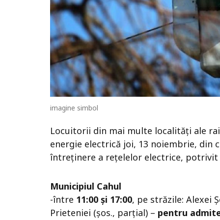
imagine simbol
Locuitorii din mai multe localități ale 
energie electrică joi, 13 noiembrie, din c
întreținere a rețelelor electrice, potrivi
Municipiul Cahul
-între
11:00 și 17:00
, pe străzile: Alexei 
Prieteniei (șos., parțial) –
pentru admiter