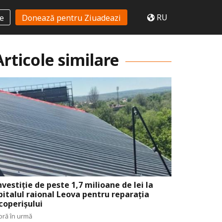
RU
te
Donează pentru Ziuadeazi
Articole similare
nvestiție de peste 1,7 milioane de lei la
pitalul raional Leova pentru reparația
coperișului
oră în urmă