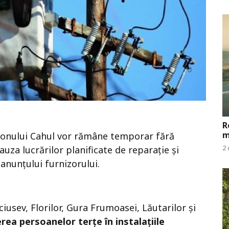
R
m
raionului Cahul vor rămâne temporar fără
2 
auza lucrărilor planificate de reparație și
t anunțului furnizorului.
Şciusev, Florilor, Gura Frumoasei, Lăutarilor și
ea persoanelor terțe în instalațiile