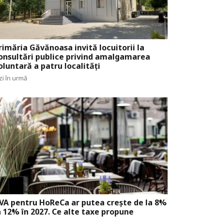
rimăria Găvănoasa invită locuitorii la
onsultări publice privind amalgamarea
oluntară a patru localități
zi în urmă
VA pentru HoReCa ar putea crește de la 8%
a 12% în 2027. Ce alte taxe propune