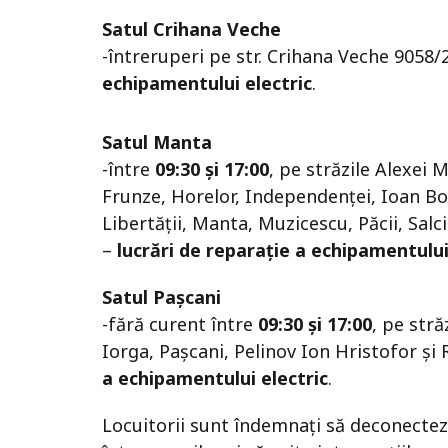
Satul Crihana Veche
-întreruperi pe str. Crihana Veche 9058
echipamentului electric
.
Satul Manta
-între
09:30 și 17:00
, pe străzile Alexei M
Frunze, Horelor, Independenţei, Ioan Bot
Libertăţii, Manta, Muzicescu, Păcii, Salc
–
lucrări de reparație a echipamentului
Satul Pașcani
-fără curent între
09:30 și 17:00
, pe stră
Iorga, Pașcani, Pelinov Ion Hristofor și 
a echipamentului electric
.
Locuitorii sunt îndemnați să deconectez