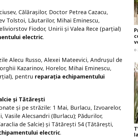
 Şciusev, Călăraşilor, Doctor Petrea Cazacu,
ev Tolstoi, Lăutarilor, Mihai Eminescu,
eliviorstov Fiodor, Unirii și Valea Rece (parțial)
P
c
entului electric
.
v
o 
ăzile Alecu Russo, Alexei Mateevici, Andruşul de
orghii Kazarinov, Horelor, Mihai Eminescu,
rțial), pentru
reparația echipamentului
lcie și Tătărești
ionate și pe străzile: 1 Mai, Burlacu, Izvoarelor,
i, Vasile Alecsandri (Burlacu); Pădurilor,
araclia de Salcie) și Tătărești 54 (Tătărești,
T
echipamentului electric
.
l