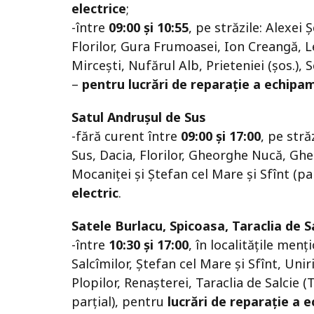
electrice
;
-între
09:00 și 10:55
, pe străzile: Alexei
Florilor, Gura Frumoasei, Ion Creangă, L
Mirceşti, Nufărul Alb, Prieteniei (șos.), S
–
pentru lucrări de reparație a echipam
Satul Andruşul de Sus
-fără curent între
09:00 și 17:00
, pe str
Sus, Dacia, Florilor, Gheorghe Nucă, Ghe
Mocaniţei și Ştefan cel Mare şi Sfînt (pa
electric
.
Satele Burlacu, Spicoasa, Taraclia de Sa
-între
10:30 și 17:00
, în localitățile menț
Salcîmilor, Ştefan cel Mare şi Sfînt, Uniri
Plopilor, Renaşterei, Taraclia de Salcie (T
parțial), pentru
lucrări de reparație a 