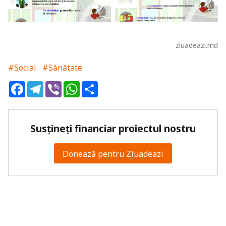
ziuadeazi.md
#Social
#Sănătate
Facebook
Telegram
Viber
WhatsApp
Share
Susțineți financiar proiectul nostru
Donează pentru Ziuadeazi