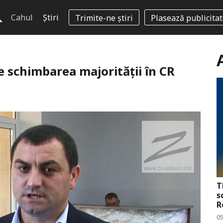
Cahul
Știri
Trimite-ne știri
Plasează publicita
e schimbarea majorității în CR
T
s
R
0