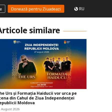
RU
te
Donează pentru Ziuadeazi
Articole similare
he Urs și Formația Haiducii vor urca pe
cena din Cahul de Ziua Independenței
epublicii Moldova
5 August 2026