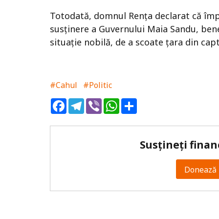
Totodată, domnul Rența declarat că împ
susținere a Guvernului Maia Sandu, bene
situație nobilă, de a scoate țara din capt
#Cahul
#Politic
Facebook
Telegram
Viber
WhatsApp
Share
Susțineți finan
Donează 