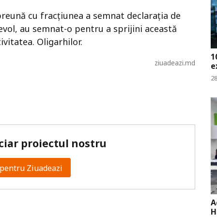
reună cu fracțiunea a semnat declarația de
vol, au semnat-o pentru a sprijini această
ivitatea. Oligarhilor.
1
ziuadeazi.md
e
28
ciar proiectul nostru
pentru Ziuadeazi
A
H