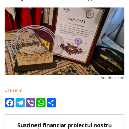
ziuadeazi.md
#turism
Facebook
Telegram
Viber
WhatsApp
Share
Susțineți financiar proiectul nostru