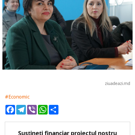
ziuadeazi.md
#Economic
Facebook
Telegram
Viber
WhatsApp
Share
Susțineți financiar proiectul nostru