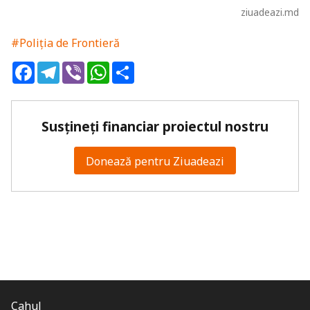
ziuadeazi.md
#Poliția de Frontieră
Facebook
Telegram
Viber
WhatsApp
Share
Susțineți financiar proiectul nostru
Donează pentru Ziuadeazi
Cahul