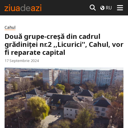
RU
Cahul
Două grupe-creșă din cadrul
grădiniței nr.2 ,,Licurici'', Cahul, vor
fi reparate capital
17 Septembrie 2024