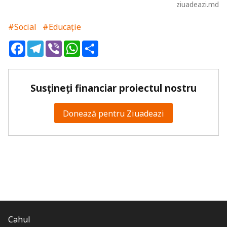
ziuadeazi.md
#Social
#Educație
Facebook
Telegram
Viber
WhatsApp
Share
Susțineți financiar proiectul nostru
Donează pentru Ziuadeazi
Cahul