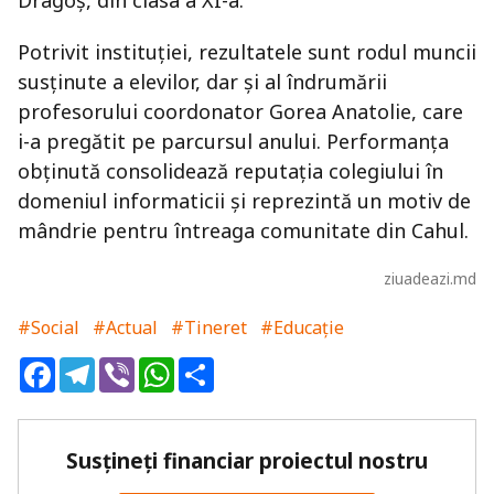
Dragoș, din clasa a XI-a.
Potrivit instituției, rezultatele sunt rodul muncii
susținute a elevilor, dar și al îndrumării
profesorului coordonator Gorea Anatolie, care
i-a pregătit pe parcursul anului. Performanța
obținută consolidează reputația colegiului în
domeniul informaticii și reprezintă un motiv de
mândrie pentru întreaga comunitate din Cahul.
ziuadeazi.md
#Social
#Actual
#Tineret
#Educație
Facebook
Telegram
Viber
WhatsApp
Share
Susțineți financiar proiectul nostru