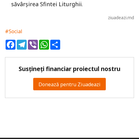
săvârșirea Sfintei Liturghii.
ziuadeazi.md
#Social
Facebook
Telegram
Viber
WhatsApp
Share
Susțineți financiar proiectul nostru
Donează pentru Ziuadeazi