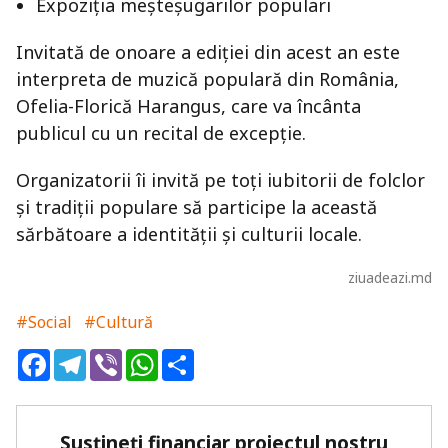
Expoziția meșteșugarilor populari
Invitată de onoare a ediției din acest an este
interpreta de muzică populară din România,
Ofelia-Florică Harangus, care va încânta
publicul cu un recital de excepție.
Organizatorii îi invită pe toți iubitorii de folclor
și tradiții populare să participe la această
sărbătoare a identității și culturii locale.
ziuadeazi.md
#Social
#Cultură
Facebook
Telegram
Viber
WhatsApp
Share
Susțineți financiar proiectul nostru