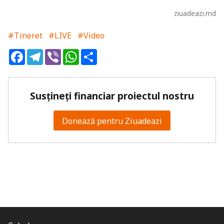
ziuadeazi.md
#Tineret
#LIVE
#Video
Facebook
Telegram
Viber
WhatsApp
Share
Susțineți financiar proiectul nostru
Donează pentru Ziuadeazi