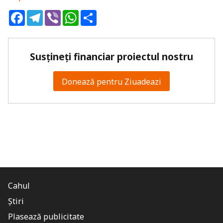
Facebook
Telegram
Viber
WhatsApp
Share
Susțineți financiar proiectul nostru
Donează pentru Ziuadeazi
Cahul
Știri
Plasează publicitate