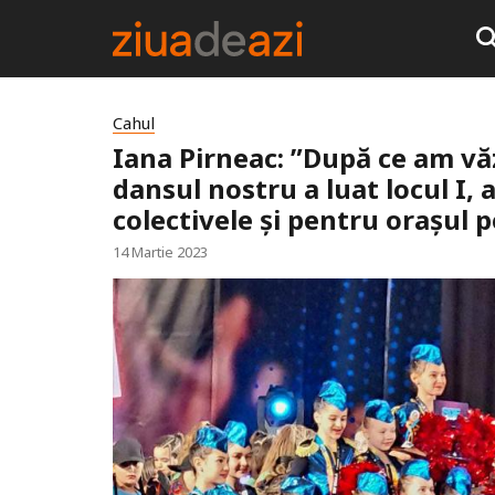
Cahul
Iana Pirneac: ”După ce am vă
dansul nostru a luat locul I,
colectivele și pentru oraşul 
14 Martie 2023