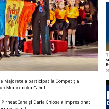
T
s
R
0
de Majorete a participat la Competiția
iei Municipiului Cahul.
i Pirneac Iana și Daria Chiosa a impresionat
ocupe locul I.