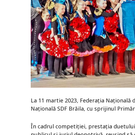
La 11 martie 2023, Federația Națională 
Națională SDF Brăila, cu sprijinul Primăr
În cadrul competiției, prestația duetulu
publicul și juriul deopotrivă, reușind să 