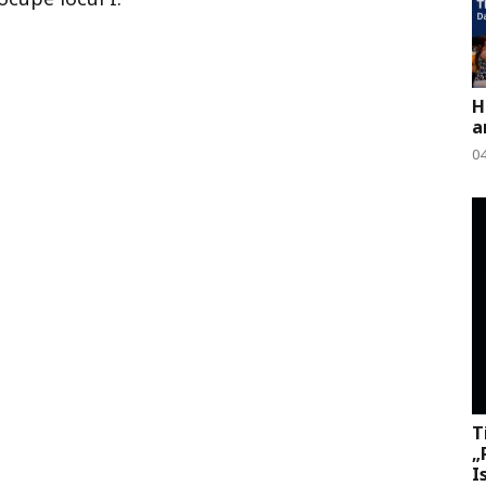
H
a
0
T
„
I