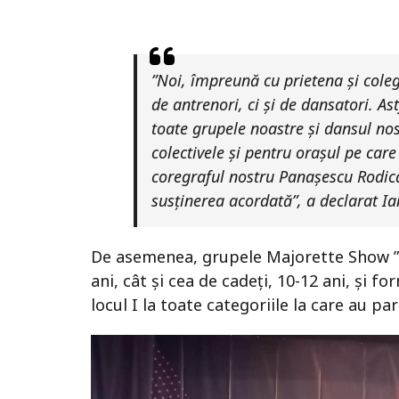
”Noi, împreună cu prietena şi cole
de antrenori, ci şi de dansatori. A
toate grupele noastre şi dansul nos
colectivele și pentru oraşul pe car
coregraful nostru Panașescu Rodic
susţinerea acordată”, a declarat Ia
De asemenea, grupele Majorette Show ”I
ani, cât și cea de cadeți, 10-12 ani, și 
locul I la toate categoriile la care au par