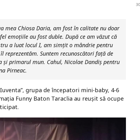
30
ga mea Chiosa Daria, am fost în calitate nu doar
stfel emoţiile au fost duble. După ce am văzut că
tru a luat locul I, am simţit o mândrie pentru
e îl reprezentăm. Suntem recunoscători față de
a şi primarul mun. Cahul, Nicolae Dandiș pentru
na Pirneac.
uventa”, grupa de începatori mini-baby, 4-6
formația Funny Baton Taraclia au reușit să ocupe
ticipat.