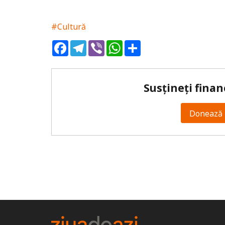
#Cultură
Facebook
Telegram
Viber
WhatsApp
Share
Susțineți finan
Donează 