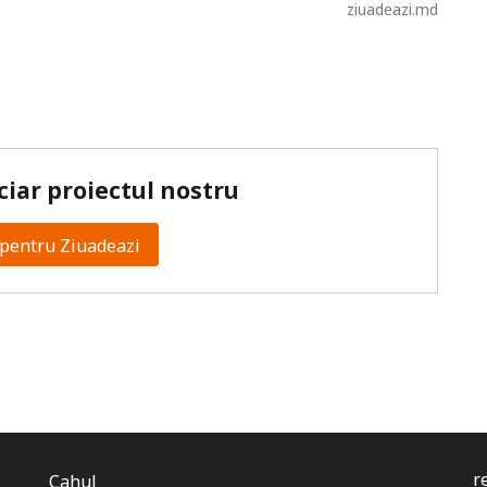
ziuadeazi.md
ciar proiectul nostru
pentru Ziuadeazi
r
Cahul