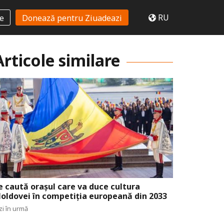
RU
te
Donează pentru Ziuadeazi
Articole similare
e caută orașul care va duce cultura
oldovei în competiția europeană din 2033
zi în urmă