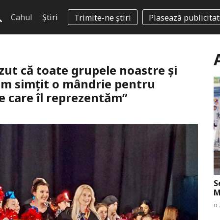
Cahul
Știri
Trimite-ne știri
Plasează publicita
zut că toate grupele noastre şi
 am simţit o mândrie pentru
pe care îl reprezentăm”
S
M
o 