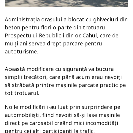
Administraţia oraşului a blocat cu ghiveciuri din
beton pentru flori o parte din trotuarul
Prospectului Republicii din or. Cahul, care de
mulţi ani servea drept parcare pentru
autoturisme.
Această modificare cu siguranţă va bucura
simplii trecători, care până acum erau nevoiţi
să străbată printre maşinile parcate practic pe
tot trotuarul.
Noile modificări i-au luat prin surprindere pe
automobilişti, fiind nevoiţi să-şi lase maşinile
direct pe carosabil creând mici incomodităţi
pentru ceilalţi participanţi la trafic.