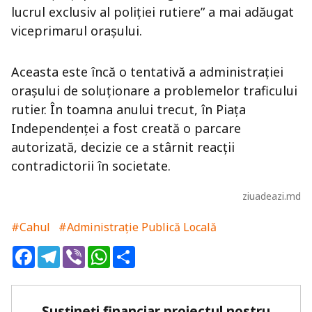
lucrul exclusiv al poliţiei rutiere” a mai adăugat
viceprimarul oraşului.
Aceasta este încă o tentativă a administraţiei
oraşului de soluţionare a problemelor traficului
rutier. În toamna anului trecut, în Piaţa
Independenţei a fost creată o parcare
autorizată, decizie ce a stârnit reacţii
contradictorii în societate.
ziuadeazi.md
#Cahul
#Administrație Publică Locală
Facebook
Telegram
Viber
WhatsApp
Share
Susțineți financiar proiectul nostru