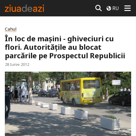
RU
Cahul
În loc de maşini - ghiveciuri cu
flori. Autorităţile au blocat
parcările pe Prospectul Republicii
28 Iunie 2012