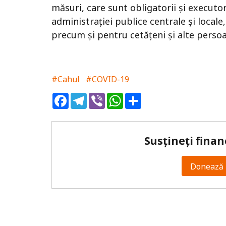
măsuri, care sunt obligatorii şi executor
administraţiei publice centrale şi locale,
precum şi pentru cetăţeni şi alte persoa
#Cahul
#COVID-19
Facebook
Telegram
Viber
WhatsApp
Share
Susțineți finan
Donează 