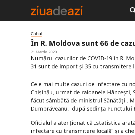
Cahul
În R. Moldova sunt 66 de caz
21 Martie 2020
Numărul cazurilor de COVID-19 în R. Mol
31 sunt de import și 35 cu transmitere l
Cele mai multe cazuri de infectare cu no
Chişinău, urmat de raioanele Hânceşti, S
făcut sâmbătă de ministrul Sănătăţii, Mun
Dumbrăveanu, după şedinţa Punctului 
Oficialul a atenţionat că „statistica ara
infectare cu transmitere locală” şi a che