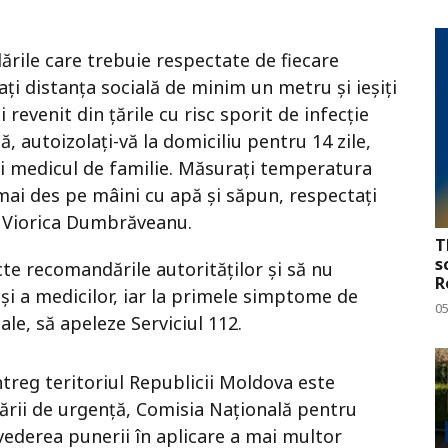
ările care trebuie respectate de fiecare
rați distanța socială de minim un metru şi ieşiţi
i revenit din țările cu risc sporit de infecție
, autoizolați-vă la domiciliu pentru 14 zile,
ați medicul de familie. Măsurați temperatura
t mai des pe mâini cu apă și săpun, respectați
it Viorica Dumbrăveanu.
T
s
te recomandările autorităților și să nu
R
și a medicilor, iar la primele simptome de
0
le, să apeleze Serviciul 112.
treg teritoriul Republicii Moldova este
tării de urgenţă, Comisia Națională pentru
 vederea punerii în aplicare a mai multor