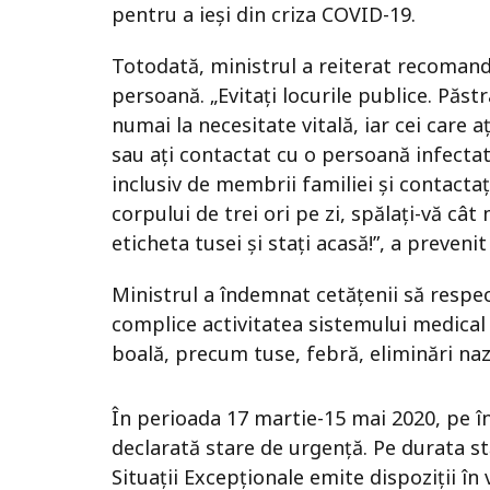
pentru a ieşi din criza COVID-19.
Totodată, ministrul a reiterat recomand
persoană. „Evitați locurile publice. Păst
numai la necesitate vitală, iar cei care aţ
sau aţi contactat cu o persoană infectată
inclusiv de membrii familiei și contact
corpului de trei ori pe zi, spălați-vă câ
eticheta tusei şi stați acasă!”, a preven
Ministrul a îndemnat cetățenii să respec
complice activitatea sistemului medical 
boală, precum tuse, febră, eliminări naza
În perioada 17 martie-15 mai 2020, pe în
declarată stare de urgenţă. Pe durata s
Situaţii Excepţionale emite dispoziţii în