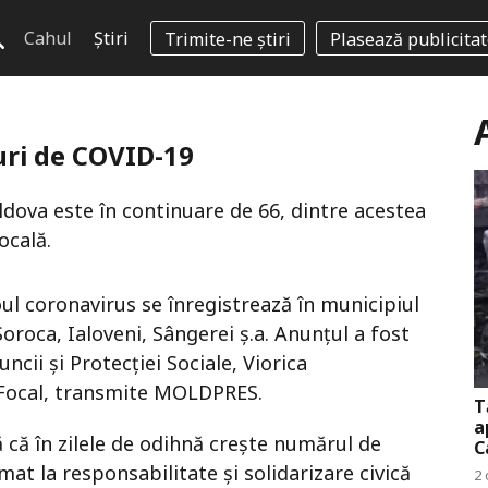
Cahul
Știri
Trimite-ne știri
Plasează publicita
uri de COVID-19
dova este în continuare de 66, dintre acestea
ocală.
ul coronavirus se înregistrează în municipiul
oroca, Ialoveni, Sângerei ş.a. Anunțul a fost
cii şi Protecţiei Sociale, Viorica
Focal, transmite MOLDPRES.
T
a
tă că în zilele de odihnă creşte numărul de
C
mat la responsabilitate şi solidarizare civică
2 