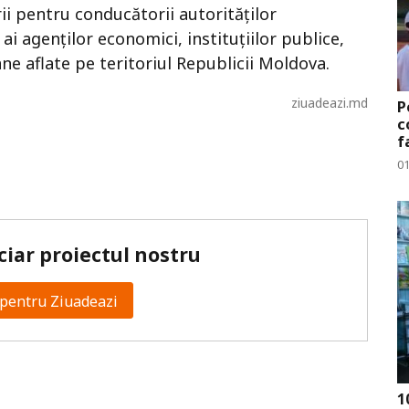
ii pentru conducătorii autorităţilor
 ai agenţilor economici, instituţiilor publice,
ne aflate pe teritoriul Republicii Moldova.
ziuadeazi.md
P
c
f
0
ciar proiectul nostru
pentru Ziuadeazi
1