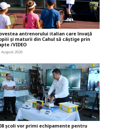
ovestea antrenorului italian care învață
opiii și maturii din Cahul să câștige prin
apte /VIDEO
1 August 2026
08 școli vor primi echipamente pentru