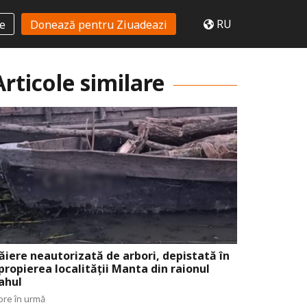
RU
te
Donează pentru Ziuadeazi
Articole similare
ăiere neautorizată de arbori, depistată în
propierea localității Manta din raionul
ahul
ore în urmă