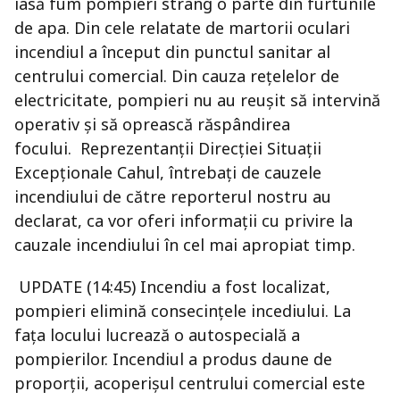
iasă fum pompieri strâng o parte din furtunile
de apa. Din cele relatate de martorii oculari
incendiul a început din punctul sanitar al
centrului comercial. Din cauza reţelelor de
electricitate, pompieri nu au reuşit să intervină
operativ şi să oprească răspândirea
focului. Reprezentanţii Direcţiei Situaţii
Excepţionale Cahul, întrebaţi de cauzele
incendiului de către reporterul nostru au
declarat, ca vor oferi informaţii cu privire la
cauzale incendiului în cel mai apropiat timp.
UPDATE (14:45) Incendiu a fost localizat,
pompieri elimină consecinţele incediului. La
faţa locului lucrează o autospecială a
pompierilor. Incendiul a produs daune de
proporţii, acoperişul centrului comercial este