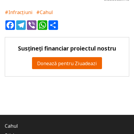
#Infracțiuni
#Cahul
Facebook
Telegram
Viber
WhatsApp
Share
Susțineți financiar proiectul nostru
Donează pentru Ziuadeazi
Cahul