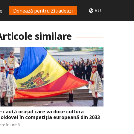
RU
te
Donează pentru Ziuadeazi
Articole similare
e caută orașul care va duce cultura
oldovei în competiția europeană din 2033
ore în urmă