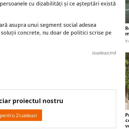
ersoanele cu dizabilități și ce așteptări există
esară asupra unui segment social adesea
R
 soluții concrete, nu doar de politici scrise pe
m
9 
ziuadeazi.md
ciar proiectul nostru
P
pentru Ziuadeazi
c
v