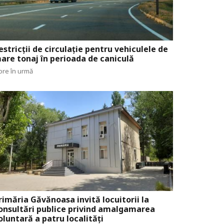
estricții de circulație pentru vehiculele de
are tonaj în perioada de caniculă
ore în urmă
rimăria Găvănoasa invită locuitorii la
onsultări publice privind amalgamarea
oluntară a patru localități