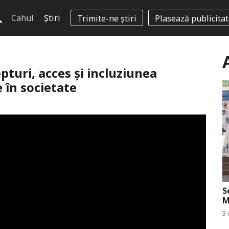
Cahul
Știri
Trimite-ne știri
Plasează publicita
turi, acces și incluziunea
 în societate
S
M
3 