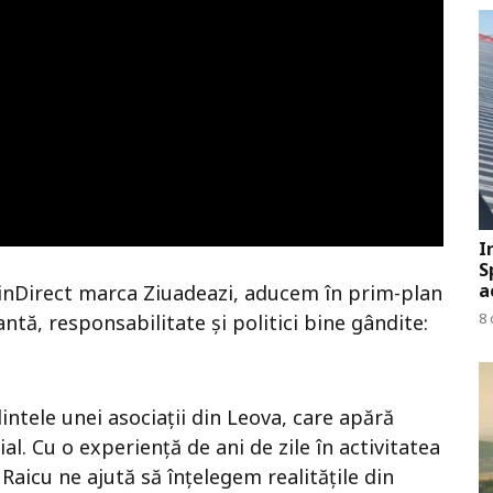
I
S
a
ui inDirect marca Ziuadeazi, aducem în prim-plan
8 
tă, responsabilitate și politici bine gândite:
intele unei asociații din Leova, care apără
al. Cu o experiență de ani de zile în activitatea
 Raicu ne ajută să înțelegem realitățile din