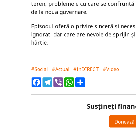
teren, problemele cu care se confruntă p
de la noua guvernare.
Episodul oferă o privire sinceră și nec
ignorat, dar care are nevoie de sprijin și
hârtie.
#Social
#Actual
#inDIRECT
#Video
Facebook
Telegram
Viber
WhatsApp
Share
Susțineți finan
Donează 