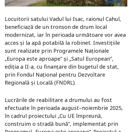
Locuitorii satului Vadul lui Isac, raionul Cahul,
beneficiază de un tronson de drum local
modernizat, iar în perioada următoare vor avea
acces și la apă potabilă la robinet. Investițiile
sunt realizate prin Programele Naționale
„Europa este aproape” și „Satul European”,
ediția a II-a, cu finanțare din bugetul de stat,
prin Fondul Național pentru Dezvoltare
Regională și Locală (FNDRL).
Lucrările de reabilitare a drumului au fost
efectuate în perioada august–noiembrie 2025,
în cadrul proiectului „Cu UE împreună,
construim o stradă bună”, implementat prin
Programul „Europa este aproape”. Proiectul a