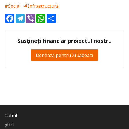
#Social
#Infrastructură
Facebook
Telegram
Viber
WhatsApp
Share
Susțineți financiar proiectul nostru
Donează pentru Ziuadeazi
Cahul
Știri