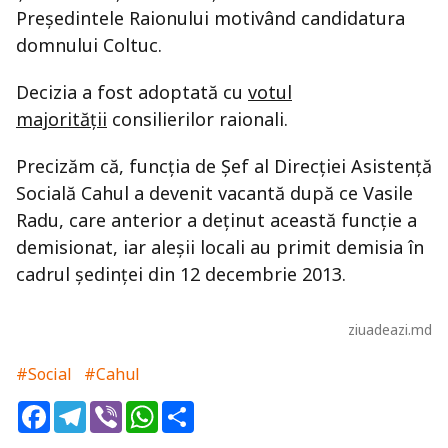
Preşedintele Raionului motivând candidatura
domnului Coltuc.
Decizia a fost adoptată cu
votul
majorităţii
consilierilor raionali.
Precizăm că, funcţia de Şef al Direcţiei Asistenţă
Socială Cahul a devenit vacantă după ce Vasile
Radu, care anterior a deţinut această funcţie a
demisionat, iar aleşii locali au primit demisia în
cadrul şedinţei din 12 decembrie 2013.
ziuadeazi.md
#Social
#Cahul
Facebook
Telegram
Viber
WhatsApp
Share