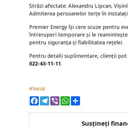
Străzi afectate: Alexandru Lipcan, Vişinil
Admiterea persoanelor terțe în instalații
Premier Energy își cere scuze pentru ev
întreruperi temporare și le reamintește
pentru siguranța și fiabilitatea rețelei.
Pentru detalii suplimentare, clienții po
022-43-11-11
.
#Social
Facebook
Telegram
Viber
WhatsApp
Share
Susțineți finan