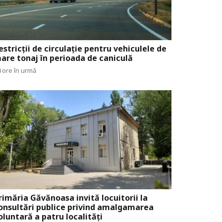
estricții de circulație pentru vehiculele de
are tonaj în perioada de caniculă
 ore în urmă
rimăria Găvănoasa invită locuitorii la
onsultări publice privind amalgamarea
oluntară a patru localități