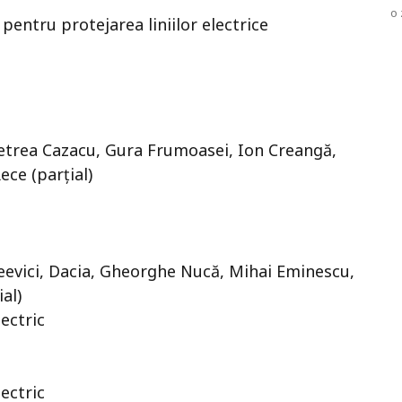
o 
 pentru protejarea liniilor electrice
 Petrea Cazacu, Gura Frumoasei, Ion Creangă,
ece (parțial)
teevici, Dacia, Gheorghe Nucă, Mihai Eminescu,
al)
ectric
ectric