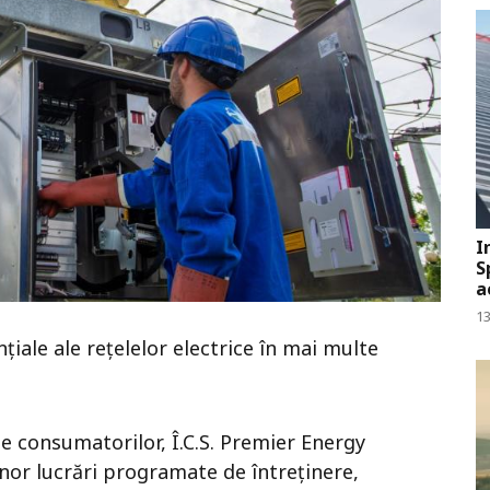
I
S
a
13
ale ale rețelelor electrice în mai multe
e consumatorilor, Î.C.S. Premier Energy
nor lucrări programate de întreținere,