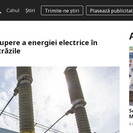
Cahul
Știri
Trimite-ne știri
Plasează publicita
pere a energiei electrice în
răzile
S
M
8 