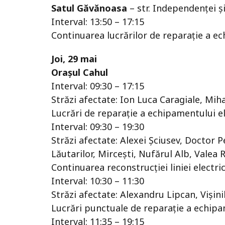
Satul Găvănoasa
– str. Independenţei și
Interval: 13:50 – 17:15
Continuarea lucrărilor de reparație a ec
Joi, 29 mai
Orașul Cahul
Interval: 09:30 – 17:15
Străzi afectate: Ion Luca Caragiale, Mihai
Lucrări de reparație a echipamentului el
Interval: 09:30 – 19:30
Străzi afectate: Alexei Şciusev, Doctor
Lăutarilor, Mirceşti, Nufărul Alb, Valea R
Continuarea reconstrucției liniei electri
Interval: 10:30 – 11:30
Străzi afectate: Alexandru Lipcan, Vişinil
Lucrări punctuale de reparație a echip
Interval: 11:35 – 19:15