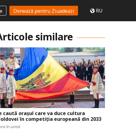
RU
te
Donează pentru Ziuadeazi
Articole similare
e caută orașul care va duce cultura
oldovei în competiția europeană din 2033
ore în urmă