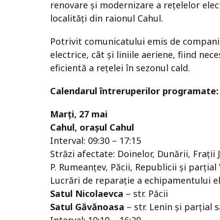
renovare și modernizare a rețelelor elec
localități din raionul Cahul.
Potrivit comunicatului emis de companie
electrice, cât și liniile aeriene, fiind n
eficientă a rețelei în sezonul cald.
Calendarul întreruperilor programate:
Marți, 27 mai
Cahul, orașul Cahul
Interval: 09:30 – 17:15
Străzi afectate: Doinelor, Dunării, Fraţii 
P. Rumeanţev, Păcii, Republicii și parțial
Lucrări de reparație a echipamentului el
Satul Nicolaevca
– str. Păcii
Satul Găvănoasa
– str. Lenin și parțial 
Interval: 10:10 – 16:20