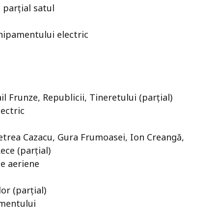
 parțial satul
hipamentului electric
l Frunze, Republicii, Tineretului (parțial)
ectric
 Petrea Cazacu, Gura Frumoasei, Ion Creangă,
ece (parțial)
ce aeriene
or (parțial)
amentului