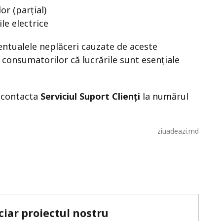
or (parțial)
le electrice
entualele neplăceri cauzate de aceste
 consumatorilor că lucrările sunt esențiale
t contacta
Serviciul Suport Clienți
la numărul
ziuadeazi.md
ciar proiectul nostru