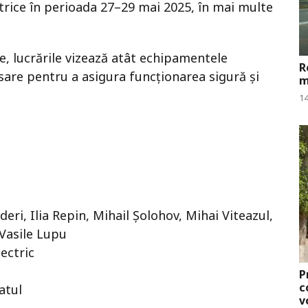
trice în perioada 27–29 mai 2025, în mai multe
, lucrările vizează atât echipamentele
R
ecesare pentru a asigura funcționarea sigură și
m
14
Jderi, Ilia Repin, Mihail Şolohov, Mihai Viteazul,
 Vasile Lupu
ectric
P
c
satul
v