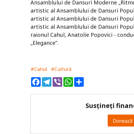
Ansamblului de Dansuri Moderne „Ritmuri
artistic al Ansamblului de Dansuri Popu
artistic al Ansamblului de Dansuri Popu
artistic al Ansamblului de Dansuri Popul
raionul Cahul, Anatolie Popovici - condu
„Elegance”.
#Cahul
#Cultură
Facebook
Telegram
Viber
WhatsApp
Share
Susțineți finan
Donează 