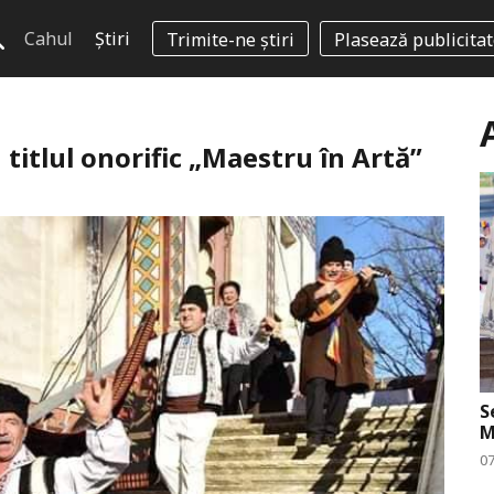
Cahul
Știri
Trimite-ne știri
Plasează publicita
 titlul onorific „Maestru în Artă”
S
M
0