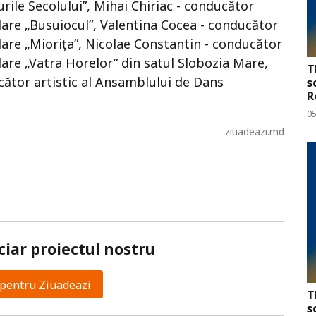
le Secolului”, Mihai Chiriac - conducător
lare „Busuiocul”, Valentina Cocea - conducător
lare „Miorița”, Nicolae Constantin - conducător
are „Vatra Horelor” din satul Slobozia Mare,
T
cător artistic al Ansamblului de Dans
s
R
0
ziuadeazi.md
ciar proiectul nostru
pentru Ziuadeazi
T
s