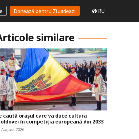
RU
te
Donează pentru Ziuadeazi
Articole similare
e caută orașul care va duce cultura
oldovei în competiția europeană din 2033
7 August 2026