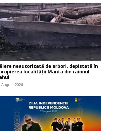
ăiere neautorizată de arbori, depistată în
propierea localității Manta din raionul
ahul
7 August 2026