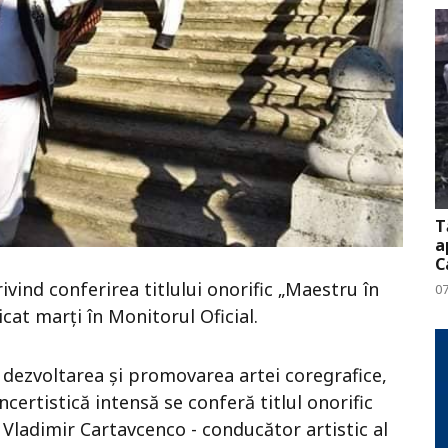
T
a
C
ivind conferirea titlului onorific „Maestru în
0
cat marți în Monitorul Oficial.
 dezvoltarea și promovarea artei coregrafice,
oncertistică intensă se conferă titlul onorific
 Vladimir Cartavcenco - conducător artistic al