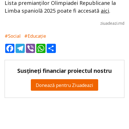
Lista premianților Olimpiadei Republicane la
Limba spaniolă 2025 poate fi accesată
aici
.
ziuadeazi.md
#Social
#Educație
Facebook
Telegram
Viber
WhatsApp
Share
Susțineți financiar proiectul nostru
Donează pentru Ziuadeazi