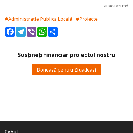
ziuadeazi.md
#Administrație Publică Locală
#Proiecte
Facebook
Telegram
Viber
WhatsApp
Share
Susțineți financiar proiectul nostru
Donează pentru Ziuadeazi
Cahul