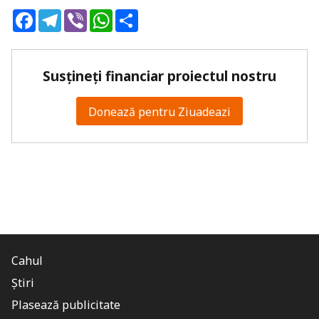
Facebook
Telegram
Viber
WhatsApp
Share
Susțineți financiar proiectul nostru
Donează pentru Ziuadeazi
Cahul
Știri
Plasează publicitate