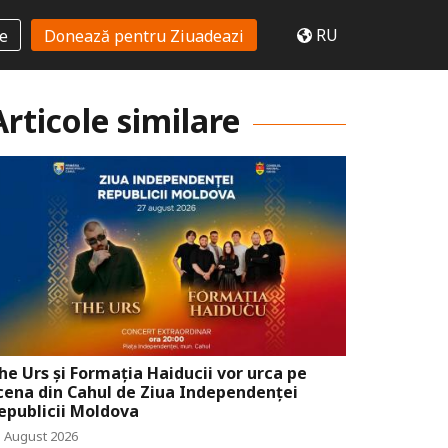
RU
te
Donează pentru Ziuadeazi
Articole similare
he Urs și Formația Haiducii vor urca pe
cena din Cahul de Ziua Independenței
epublicii Moldova
5 August 2026