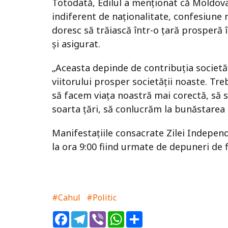
Totodată, Edilul a menţionat că Moldova
indiferent de naţionalitate, confesiune r
doresc să trăiască într-o ţară prosperă î
şi asigurat.
„Aceasta depinde de contribuţia societăţii
viitorului prosper societăţii noaste. Treb
să facem viaţa noastră mai corectă, să
soarta ţări, să conlucrăm la bunăstarea
Manifestaţiile consacrate Zilei Indepen
la ora 9:00 fiind urmate de depuneri de f
#Cahul
#Politic
Facebook
Telegram
Viber
WhatsApp
Share