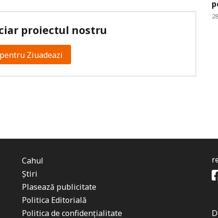
p
28
ciar proiectul nostru
pentru Ziuadeazi
r
Cahul
Știri
Plasează publicitate
Politica Editorială
Politica de confidențialitate
D