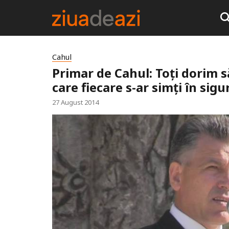
Cahul
Primar de Cahul: Toţi dorim s
care fiecare s-ar simţi în sigu
27 August 2014