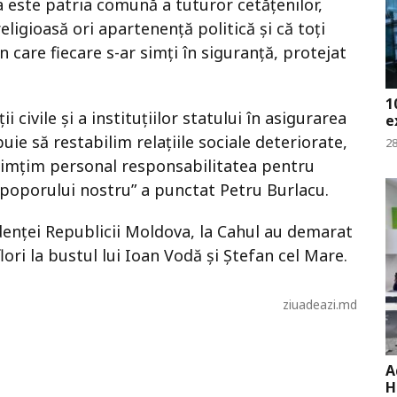
 este patria comună a tuturor cetăţenilor,
eligioasă ori apartenenţă politică şi că toţi
n care fiecare s-ar simţi în siguranţă, protejat
1
 civile şi a instituţiilor statului în asigurarea
e
uie să restabilim relaţiile sociale deteriorate,
28
 simţim personal responsabilitatea pentru
 poporului nostru” a punctat Petru Burlacu.
denţei Republicii Moldova, la Cahul au demarat
lori la bustul lui Ioan Vodă şi Ştefan cel Mare.
ziuadeazi.md
A
H