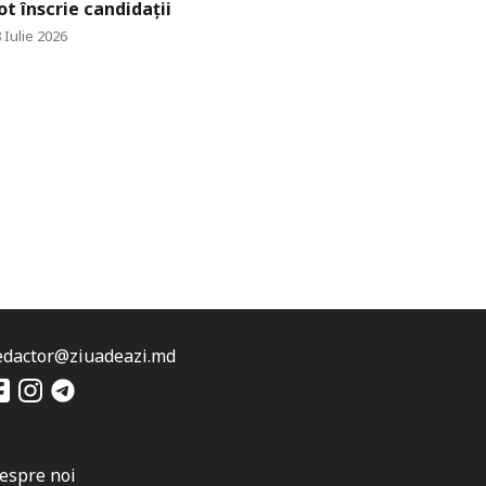
ot înscrie candidații
 Iulie 2026
edactor@ziuadeazi.md
espre noi