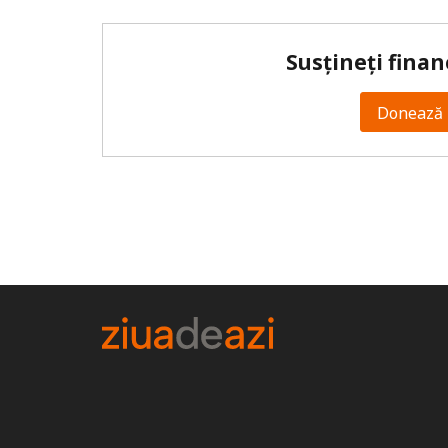
Susțineți finan
Donează 