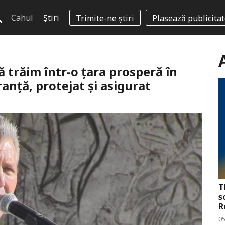
Cahul
Știri
Trimite-ne știri
Plasează publicita
ă trăim într-o ţara prosperă în
ranţă, protejat şi asigurat
T
s
R
0