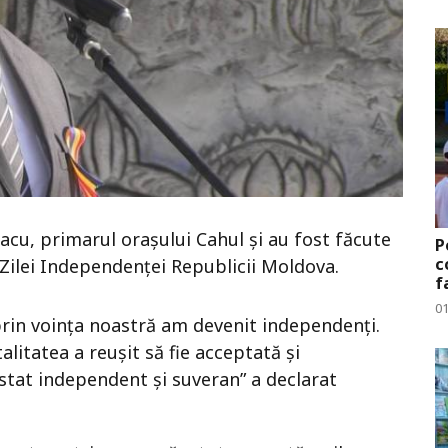
acu, primarul oraşului Cahul şi au fost făcute
P
c
 Zilei Independenţei Republicii Moldova.
f
0
 prin voinţa noastră am devenit independenţi.
litatea a reuşit să fie acceptată şi
stat independent şi suveran” a declarat