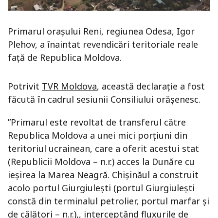
Primarul oraşului Reni, regiunea Odesa, Igor
Plehov, a înaintat revendicări teritoriale reale
faţă de Republica Moldova.
Potrivit
TVR Moldova
, această declaraţie a fost
făcută în cadrul sesiunii Consiliului orăşenesc.
”Primarul este revoltat de transferul către
Republica Moldova a unei mici porţiuni din
teritoriul ucrainean, care a oferit acestui stat
(Republicii Moldova – n.r.) acces la Dunăre cu
ieşirea la Marea Neagră. Chişinăul a construit
acolo portul Giurgiuleşti (portul Giurgiuleşti
constă din terminalul petrolier, portul marfar şi
de călători – n.r.),, interceptând fluxurile de