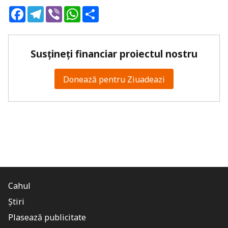
Facebook
Telegram
Viber
WhatsApp
Share
Susțineți financiar proiectul nostru
Donează pentru Ziuadeazi
Cahul
Știri
Plasează publicitate