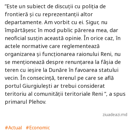
”Este un subiect de discuţii cu poliţia de
frontieră şi cu reprezentanţii altor
departamente. Am vorbit cu ei. Sigur, nu
împărtăşesc în mod public părerea mea, dar
neoficial susţin această opinie. În orice caz, în
actele normative care reglementează
organizarea şi funcţionarea raionului Reni, nu
se menţionează despre renunţarea la fâşia de
teren cu ieşire la Dunăre în favoarea statului
vecin. În consecinţă, terenul pe care se află
portul Giurgiuleşti ar trebui considerat
teritoriu al comunităţii teritoriale Reni ”, a spus
primarul Plehov.
ziuadeazi.md
#Actual
#Economic