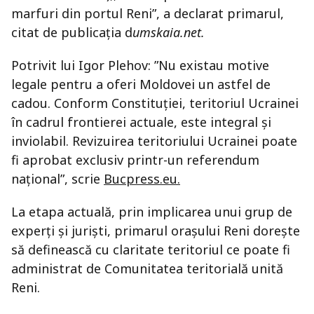
marfuri din portul Reni”, a declarat primarul,
citat de publicaţia d
umskaia.net.
Potrivit lui Igor Plehov: ”Nu existau motive
legale pentru a oferi Moldovei un astfel de
cadou. Conform Constituţiei, teritoriul Ucrainei
în cadrul frontierei actuale, este integral şi
inviolabil. Revizuirea teritoriului Ucrainei poate
fi aprobat exclusiv printr-un referendum
naţional”, scrie
Bucpress.eu.
La etapa actuală, prin implicarea unui grup de
experţi şi jurişti, primarul oraşului Reni doreşte
să definească cu claritate teritoriul ce poate fi
administrat de Comunitatea teritorială unită
Reni.