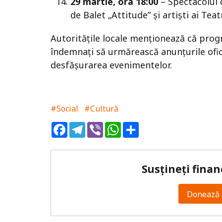
29 martie, ora 18:00
– Spectacolul 
de Balet „Attitude” și artiști ai Tea
Autoritățile locale menționează că progr
îndemnați să urmărească anunțurile ofic
desfășurarea evenimentelor.
#Social
#Cultură
Facebook
Telegram
Viber
WhatsApp
Share
Susțineți finan
Donează 