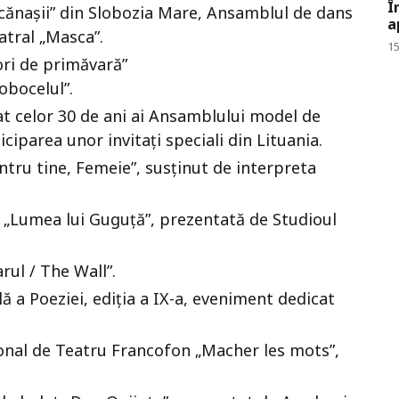
Î
cănașii” din Slobozia Mare, Ansamblul de dans
a
atral „Masca”.
15
ori de primăvară”
obocelul”.
t celor 30 de ani ai Ansamblului model de
ciparea unor invitați speciali din Lituania.
tru tine, Femeie”, susținut de interpreta
 „Lumea lui Guguță”, prezentată de Studioul
rul / The Wall”.
 a Poeziei, ediția a IX-a, eveniment dedicat
ional de Teatru Francofon „Macher les mots”,