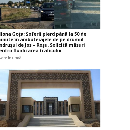
liona Goța: Șoferii pierd până la 50 de
inute în ambuteiajele de pe drumul
ndrușul de Jos – Roșu. Solicită măsuri
entru fluidizarea traficului
 ore în urmă