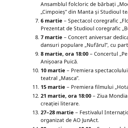
Ansamblul folcloric de bărbați „Mo
„Cimpoieș” din Manta și Studioul te
6 martie
– Spectacol coregrafic „Fl
Prezentat de Studioul coregrafic „B
7 martie
– Concert aniversar dedica
dansuri populare „Nufărul”, cu parti
8 martie, ora 18:00
– Concertul „Pen
Anișoara Puică.
10 martie
– Premiera spectacolului
teatral „Masca”.
15 martie
– Premiera filmului „Hota
21 martie, ora 18:00
– Ziua Mondială
creației literare.
27–28 martie
– Festivalul Internaț
organizat de AO JunAct.