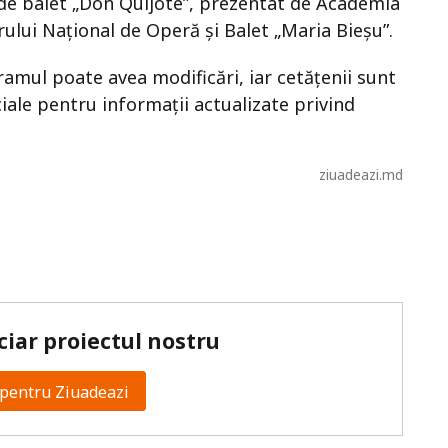
de balet „Don Quijote”, prezentat de Academia
trului Național de Operă și Balet „Maria Bieșu”.
amul poate avea modificări, iar cetățenii sunt
iale pentru informații actualizate privind
ziuadeazi.md
ciar proiectul nostru
pentru Ziuadeazi