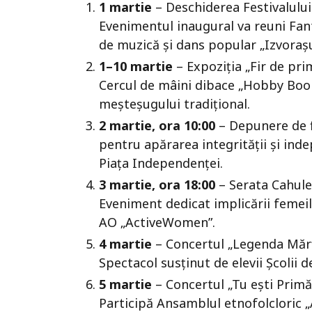
1 martie
– Deschiderea Festivalului
Evenimentul inaugural va reuni Fan
de muzică și dans popular „Izvorașul
1–10 martie
– Expoziția „Fir de pri
Cercul de mâini dibace „Hobby Boom
meșteșugului tradițional.
2 martie, ora 10:00
– Depunere de fl
pentru apărarea integrității și ind
Piața Independenței.
3 martie, ora 18:00
– Serata Cahule
Eveniment dedicat implicării femeil
AO „ActiveWomen”.
4 martie
– Concertul „Legenda Mărț
Spectacol susținut de elevii Școlii 
5 martie
– Concertul „Tu ești Prim
Participă Ansamblul etnofolcloric „A