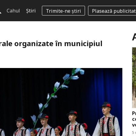
Cahul
Știri
Trimite-ne știri
Plasează publicita
rale organizate în municipiul
P
c
v
5 