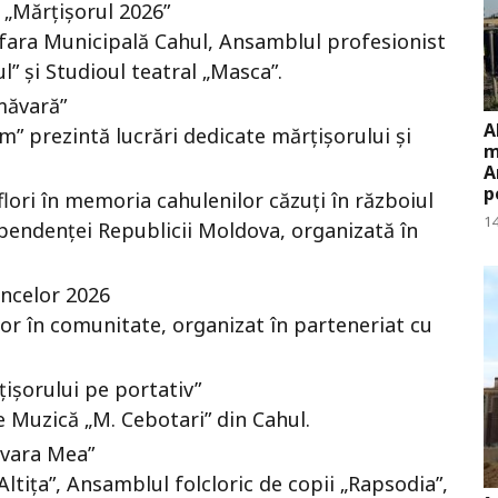
 „Mărțișorul 2026”
fara Municipală Cahul, Ansamblul profesionist
” și Studioul teatral „Masca”.
măvară”
A
” prezintă lucrări dedicate mărțișorului și
m
A
p
ori în memoria cahulenilor căzuți în războiul
14
ependenței Republicii Moldova, organizată în
ncelor 2026
or în comunitate, organizat în parteneriat cu
ișorului pe portativ”
de Muzică „M. Cebotari” din Cahul.
ăvara Mea”
ltița”, Ansamblul folcloric de copii „Rapsodia”,