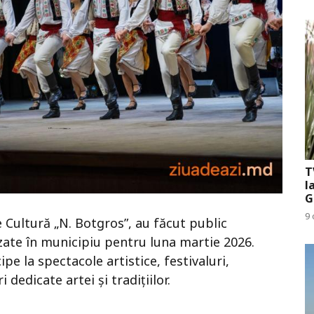
T
l
G
9 
e Cultură „N. Botgros”,
au făcut public
zate în municipiu pentru luna martie 2026.
ipe la spectacole artistice, festivaluri,
edicate artei și tradițiilor.