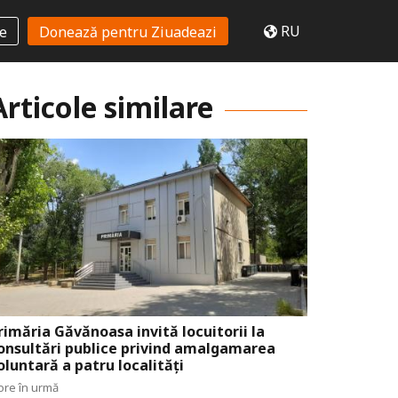
RU
te
Donează pentru Ziuadeazi
Articole similare
rimăria Găvănoasa invită locuitorii la
onsultări publice privind amalgamarea
oluntară a patru localități
ore în urmă