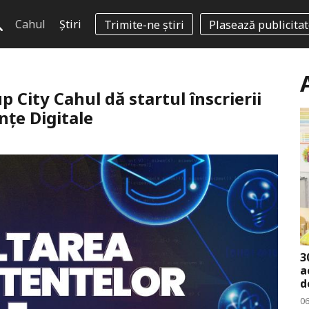
Cahul
Știri
Trimite-ne știri
Plasează publicita
 City Cahul dă startul înscrierii
țe Digitale
3
a
d
0