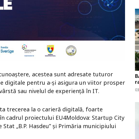
i cunoaștere, acestea sunt adresate tuturor
B
r
le digitale pentru a-și asigura un viitor prosper
0
vârstă sau nivelul de experiență în IT.
a trecerea la o carieră digitală, foarte
e în cadrul proiectului EU4Moldova: Startup City
e Stat „B.P. Hasdeu” și Primăria municipiului