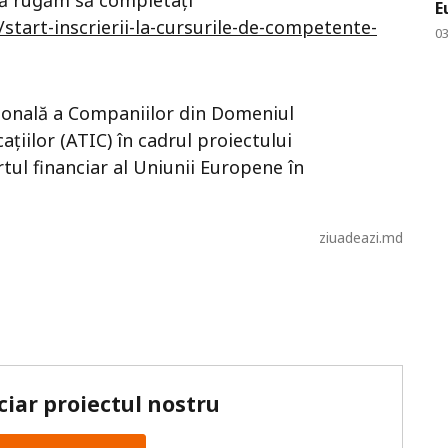
 Vă rugăm să completați
E
start-inscrierii-la-cursurile-de-competente-
0
ațională a Companiilor din Domeniul
țiilor (ATIC) în cadrul proiectului
tul financiar al Uniunii Europene în
ziuadeazi.md
ciar proiectul nostru