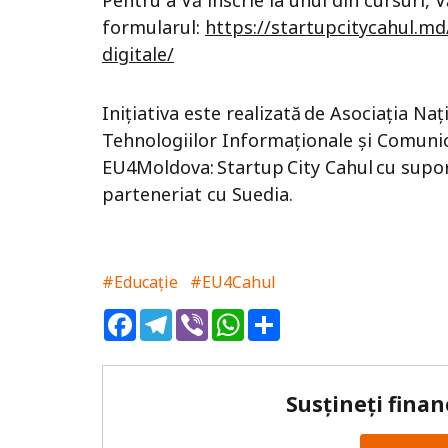
Pentru a Vă înscrie la unul din cursuri,
formularul:
https://startupcitycahul.md/
digitale/
Inițiativa este realizată de Asociația N
Tehnologiilor Informaționale și Comunica
EU4Moldova: Startup City Cahul cu supor
parteneriat cu Suedia.
#Educație
#EU4Cahul
Facebook
Telegram
Viber
WhatsApp
Share
Susțineți finan