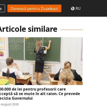
RU
te
Donează pentru Ziuadeazi
Articole similare
00.000 de lei pentru profesorii care
cceptă să se mute în alt raion. Ce prevede
ecizia Guvernului
6 August 2026