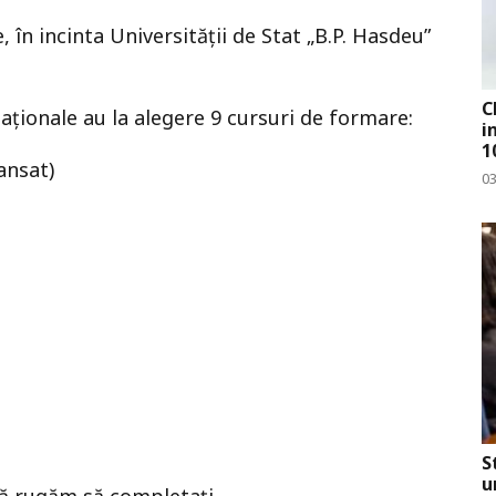
, în incinta Universității de Stat „B.P. Hasdeu”
C
maționale au la alegere 9 cursuri de formare:
i
1
ansat)
0
S
u