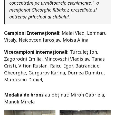
concentrăm pe următoarele evenimente.”
, a
menționat Gheorghe Ribakov, președinte și
antrenor principal al clubului.
Campioni Internaționali
: Malai Vlad, Lemnaru
Vitaly, Neicovcen Iaroslav, Moisa Alina
Vicecampioni internaționali:
Turculeț Ion,
Zagorodni Emilia, Mincovschi Vladislav, Tanas
Cristi, Vition Ruslan, Raicu Egor, Batranciuc
Gheorghe, Gurgurov Karina, Dornea Dumitru,
Munteanu Daniel,
Medalia de bronz
au obținut: Miron Gabriela,
Manoli Mirela