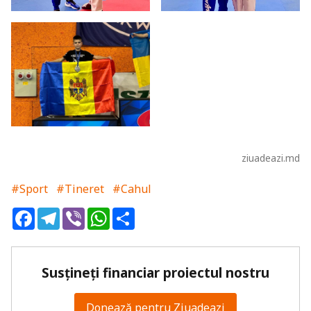
ziuadeazi.md
#Sport
#Tineret
#Cahul
Facebook
Telegram
Viber
WhatsApp
Share
Susțineți financiar proiectul nostru
Donează pentru Ziuadeazi