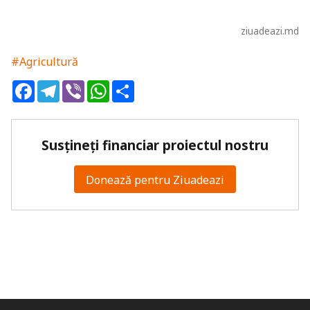
ziuadeazi.md
#Agricultură
Facebook
Telegram
Viber
WhatsApp
Share
Susțineți financiar proiectul nostru
Donează pentru Ziuadeazi