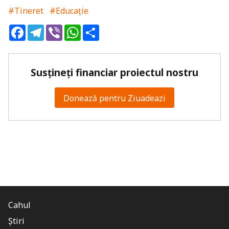
#Tineret
#Educație
Facebook
Telegram
Viber
WhatsApp
Share
Susțineți financiar proiectul nostru
Donează pentru Ziuadeazi
Cahul
Știri