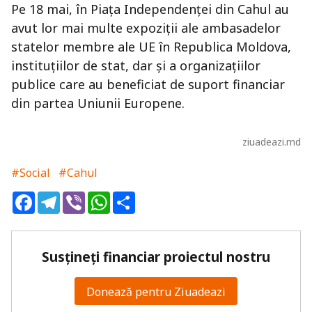
Pe 18 mai, în Piața Independenței din Cahul au
avut lor mai multe expoziții ale ambasadelor
statelor membre ale UE în Republica Moldova,
instituțiilor de stat, dar și a organizațiilor
publice care au beneficiat de suport financiar
din partea Uniunii Europene.
ziuadeazi.md
#Social
#Cahul
Facebook
Telegram
Viber
WhatsApp
Share
Susțineți financiar proiectul nostru
Donează pentru Ziuadeazi