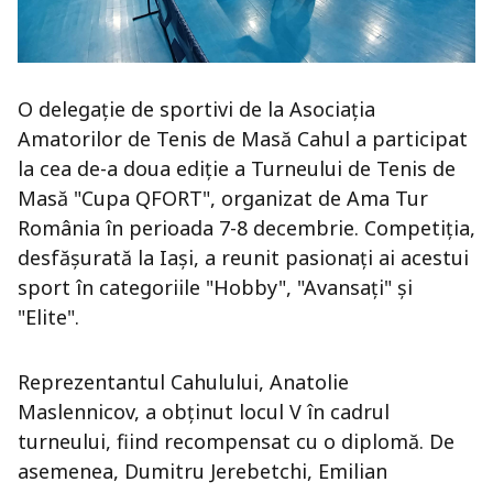
O delegație de sportivi de la Asociația
Amatorilor de Tenis de Masă Cahul a participat
la cea de-a doua ediție a Turneului de Tenis de
Masă "Cupa QFORT", organizat de Ama Tur
România în perioada 7-8 decembrie. Competiția,
desfășurată la Iași, a reunit pasionați ai acestui
sport în categoriile "Hobby", "Avansați" și
"Elite".
Reprezentantul Cahulului, Anatolie
Maslennicov, a obținut locul V în cadrul
turneului, fiind recompensat cu o diplomă. De
asemenea, Dumitru Jerebetchi, Emilian