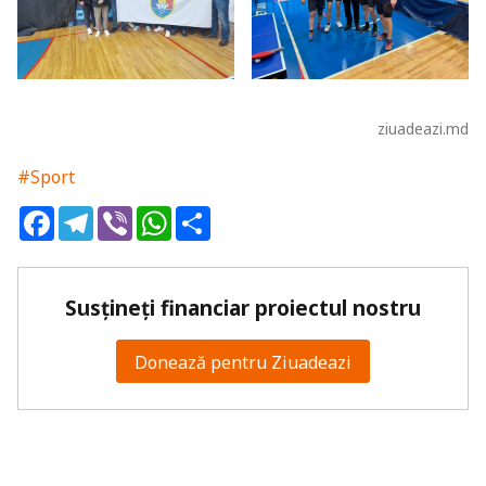
ziuadeazi.md
#Sport
Facebook
Telegram
Viber
WhatsApp
Share
Susțineți financiar proiectul nostru
Donează pentru Ziuadeazi