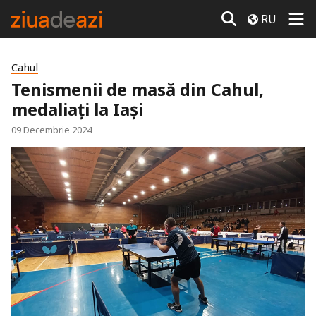
RU
Cahul
Tenismenii de masă din Cahul,
medaliați la Iași
09 Decembrie 2024