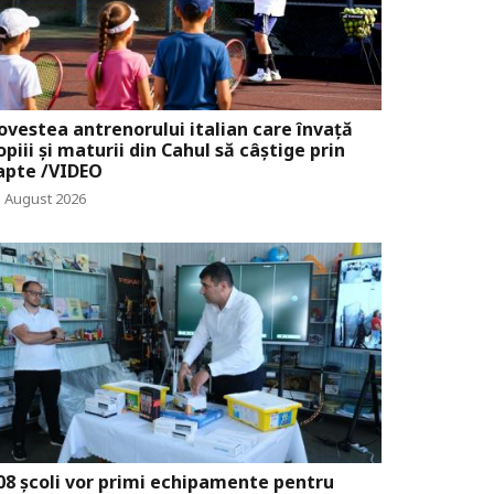
ovestea antrenorului italian care învață
opiii și maturii din Cahul să câștige prin
apte /VIDEO
1 August 2026
08 școli vor primi echipamente pentru