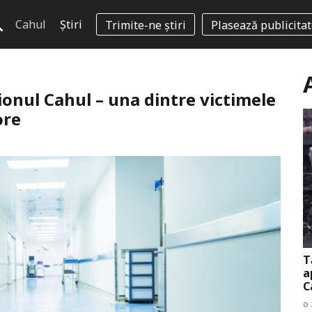
Cahul
Știri
Trimite-ne știri
Plasează publicita
ionul Cahul – una dintre victimele
ore
T
a
C
o 