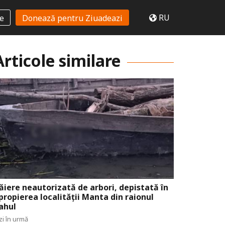
RU
te
Donează pentru Ziuadeazi
Articole similare
ăiere neautorizată de arbori, depistată în
propierea localității Manta din raionul
ahul
zi în urmă