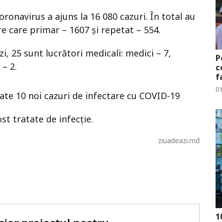
ronavirus a ajuns la 16 080 cazuri. În total au
re care primar – 1607 şi repetat – 554.
i, 25 sunt lucrători medicali: medici – 7,
P
 – 2.
c
f
0
trate 10 noi cazuri de infectare cu COVID-19
st tratate de infecție.
ziuadeazi.md
1