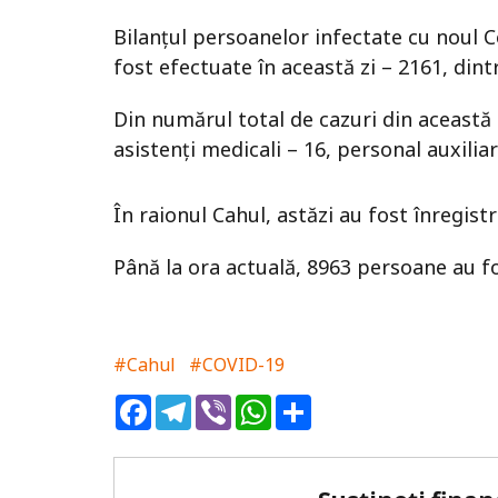
Bilanțul persoanelor infectate cu noul Co
fost efectuate în această zi – 2161, dint
Din numărul total de cazuri din această z
asistenți medicali – 16, personal auxiliar
În raionul Cahul, astăzi au fost înregis
Până la ora actuală, 8963 persoane au fo
#Cahul
#COVID-19
Facebook
Telegram
Viber
WhatsApp
Share