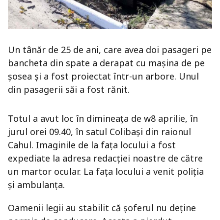
Un tânăr de 25 de ani, care avea doi pasageri pe
bancheta din spate a derapat cu mașina de pe
șosea și a fost proiectat într-un arbore. Unul
din pasagerii săi a fost rănit.
Totul a avut loc în dimineața de w8 aprilie, în
jurul orei 09.40, în satul Colibași din raionul
Cahul. Imaginile de la fața locului a fost
expediate la adresa redacției noastre de către
un martor ocular. La fața locului a venit poliția
și ambulanța.
Oamenii legii au stabilit că șoferul nu deține