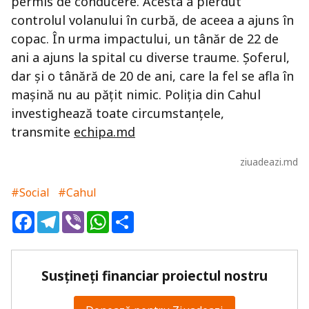
permis de conducere. Acesta a pierdut
controlul volanului în curbă, de aceea a ajuns în
copac. În urma impactului, un tânăr de 22 de
ani a ajuns la spital cu diverse traume. Șoferul,
dar și o tânără de 20 de ani, care la fel se afla în
mașină nu au pățit nimic. Poliția din Cahul
investighează toate circumstanțele,
transmite
echipa.md
ziuadeazi.md
#Social
#Cahul
Facebook
Telegram
Viber
WhatsApp
Share
Susțineți financiar proiectul nostru