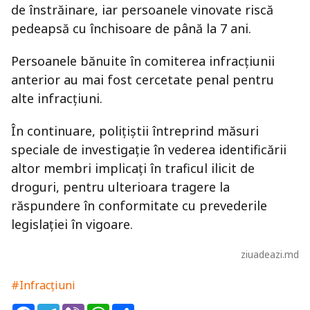
de înstrăinare, iar persoanele vinovate riscă
pedeapsă cu închisoare de până la 7 ani.
Persoanele bănuite în comiterea infracțiunii
anterior au mai fost cercetate penal pentru
alte infracțiuni.
În continuare, polițiștii întreprind măsuri
speciale de investigație în vederea identificării
altor membri implicați în traficul ilicit de
droguri, pentru ulterioara tragere la
răspundere în conformitate cu prevederile
legislației în vigoare.
ziuadeazi.md
#Infracțiuni
Facebook
Telegram
Viber
WhatsApp
Share