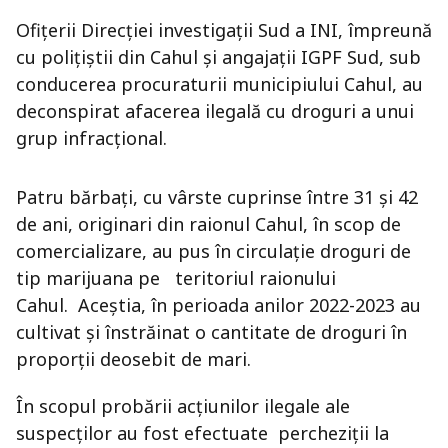
Ofițerii Direcției investigații Sud a INI, împreună
cu polițiștii din Cahul și angajații IGPF Sud, sub
conducerea procuraturii municipiului Cahul, au
deconspirat afacerea ilegală cu droguri a unui
grup infracțional.
Patru bărbați, cu vârste cuprinse între 31 și 42
de ani, originari din raionul Cahul, în scop de
comercializare, au pus în circulație droguri de
tip marijuana pe teritoriul raionului
Cahul. Aceștia, în perioada anilor 2022-2023 au
cultivat şi înstrăinat o cantitate de droguri în
proporții deosebit de mari.
În scopul probării acțiunilor ilegale ale
suspecților au fost efectuate percheziții la