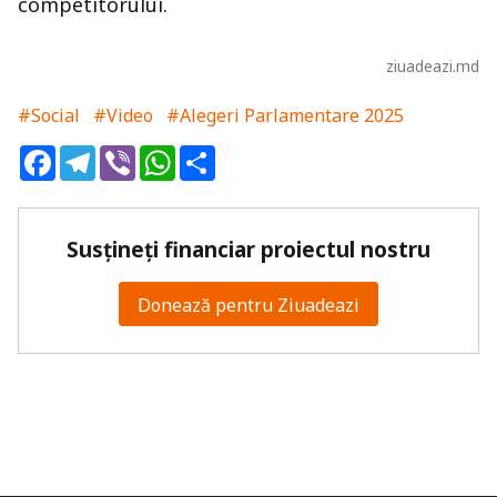
competitorului.
ziuadeazi.md
#Social
#Video
#Alegeri Parlamentare 2025
Facebook
Telegram
Viber
WhatsApp
Share
Susțineți financiar proiectul nostru
Donează pentru Ziuadeazi