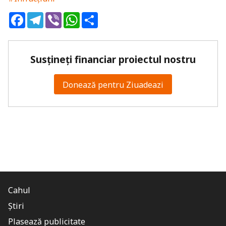
Facebook
Telegram
Viber
WhatsApp
Share
Susțineți financiar proiectul nostru
Donează pentru Ziuadeazi
Cahul
Știri
Plasează publicitate