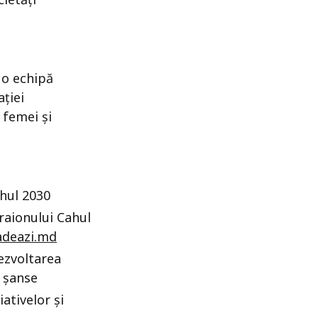
u o echipă
ției
 femei și
ahul 2030
raionului Cahul
adeazi.md
dezvoltarea
e șanse
iativelor și