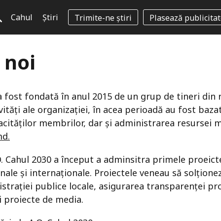
Cahul
Știri
Trimite-ne știri
Plasează publicita
 noi
a fost fondată în anul 2015 de un grup de tineri din 
vități ale organizației, în acea perioadă au fost baza
cităților membrilor, dar și administrarea resursei 
md.
O. Cahul 2030 a început a adminsitra primele proeict
onale și internaționale. Proiectele veneau să solțion
trației publice locale, asigurarea transparenței pr
și proiecte de media.