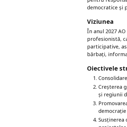
democratice și 
Viziunea
În anul 2027 AO 
profesionistă, c
participative, a
bărbați, informa
Oiectivele st
Consolidare
Creșterea g
și regiunii 
Promovarea 
democrație 
Susținerea c