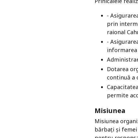
Prinicalele reali
- Asigurare
prin interm
raional Cahu
- Asigurare
informarea 
Administrar
Dotarea org
continuă a 
Capacitatea
permite aco
Misiunea
Misiunea organiza
bărbați și femei
pentru responsab