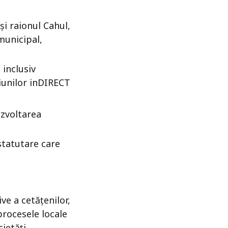
și raionul Cahul,
municipal,
 inclusiv
iunilor inDIRECT
ezvoltarea
statutare care
ve a cetățenilor,
procesele locale
cietăți