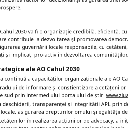
prospere.
Cahul 2030 va fi o organizație credibilă, eficientă, c
are contribuie la dezvoltarea și promovarea democra
sigurarea guvernării locale responsabile, cu cetățeni,
ți și implicați pro-activ în dezvoltarea comunităților.
rategice ale AO Cahul 2030
a continuă a capacităților organizaționale ale AO C
radului de informare și conștientizare a cetățenilor 
de sud prin intermediului portalului de știri
www.ziu
deschiderii, transparenței și integrității APL prin 
locale, asigurarea drepturilor omului și egalității d
etățenilor în realizarea acțiunilor de advocacy, a iniț