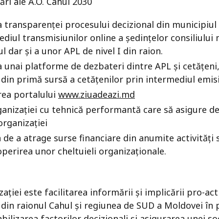
zări ale A.O. Cahul 2030
a transparenței procesului decizional din municipiul 
ediul transmisiunilor online a ședințelor consiliului 
l dar și a unor APL de nivel I din raion.
a unai platforme de dezbateri dintre APL și cetățeni,
din primă sursă a cetățenilor prin intermediul emis
ea portalului
www.ziuadeazi.md
anizației cu tehnică performantă care să asigure d
organizației
 de a atrage surse financiare din anumite activități 
perirea unor cheltuieli organizaționale.
ției este facilitarea informării și implicării pro-acti
 din raionul Cahul și regiunea de SUD a Moldovei în 
ilizarea factorilor decizionali și asigurarea unei so