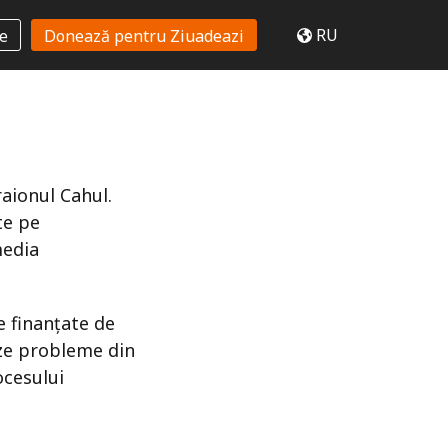
RU
te
Donează pentru Ziuadeazi
raionul Cahul.
te pe
media
e finanțate de
eze probleme din
ocesului